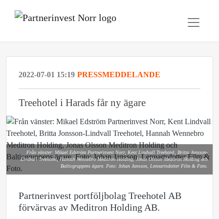
2022-07-01 15:19
PRESSMEDDELANDE
Treehotel i Harads får ny ägare
Från vänster: Mikael Edström Partnerinvest Norr, Kent Lindvall Treehotel, Britta Jonsson-
Lindvall Treehotel, Hannah Wennebro Meditron Holding, Jonas Olsson Meditron Holding och
Balticgruppens ägare. Foto: Johan Jansson, Lennartsdotter Film & Foto.
Partnerinvest portföljbolag Treehotel AB
förvärvas av Meditron Holding AB.