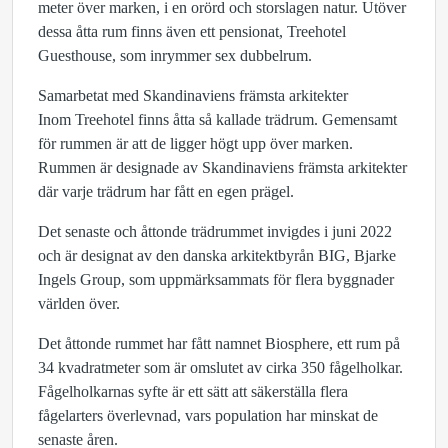
meter över marken, i en orörd och storslagen natur. Utöver
dessa åtta rum finns även ett pensionat, Treehotel
Guesthouse, som inrymmer sex dubbelrum.
Samarbetat med Skandinaviens främsta arkitekter
Inom Treehotel finns åtta så kallade trädrum. Gemensamt
för rummen är att de ligger högt upp över marken.
Rummen är designade av Skandinaviens främsta arkitekter
där varje trädrum har fått en egen prägel.
Det senaste och åttonde trädrummet invigdes i juni 2022
och är designat av den danska arkitektbyrån BIG, Bjarke
Ingels Group, som uppmärksammats för flera byggnader
världen över.
Det åttonde rummet har fått namnet Biosphere, ett rum på
34 kvadratmeter som är omslutet av cirka 350 fågelholkar.
Fågelholkarnas syfte är ett sätt att säkerställa flera
fågelarters överlevnad, vars population har minskat de
senaste åren.