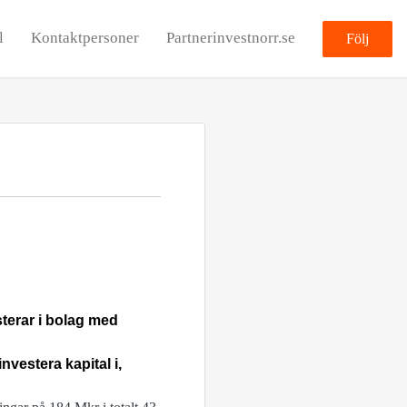
l
Kontaktpersoner
Partnerinvestnorr.se
Följ
sterar i bolag med
nvestera kapital i,