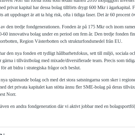
invest Norr sin första fond som sedan starten 2010 möjliggjort invester
ed privat kapital har dessa bolag tillförts drygt 600 Mkr i ägarkapital.
ots att uppdraget är att ta hög risk, ofta i tidiga faser. Det är 60 procent
ng av den tredje fondgenerationen. Fonden är på 175 Mkr och inom ram
50-60 innovativa bolag under en period om fem år. Den tredje fonden fin
rrbotten, Region Västerbotten och strukturfondsmedel från EU.
har den nya fonden ett tydligt hållbarhetsfokus, sett till miljö, sociala 
r gärna i tillväxtbolag med mixade/diversifierade team. Precis som tidiga
 för att bidra i strategiska frågor och beslut.
av nya spännande bolag och med det stora satsningarna som sker i regione
med det privata kapitalet kan stötta ännu fler SME-bolag på deras tillväx
est Norr.
r även en andra fondgeneration där vi aktivt jobbar med en bolagsportfö