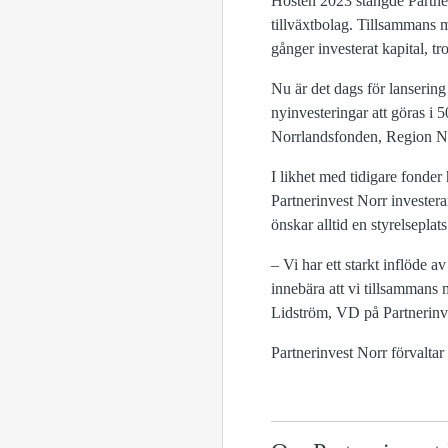
Hösten 2023 stängde Partner
tillväxtbolag. Tillsammans m
gånger investerat kapital, tr
Nu är det dags för lanseri
nyinvesteringar att göras i 
Norrlandsfonden, Region No
I likhet med tidigare fonder 
Partnerinvest Norr investera
önskar alltid en styrelseplats
– Vi har ett starkt inflöde 
innebära att vi tillsammans 
Lidström, VD på Partnerinv
Partnerinvest Norr förvalta