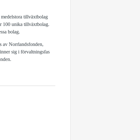
 medelstora tillväxtbolag
 100 unika tillväxtbolag.
essa bolag.
as av Norrlandsfonden,
ner sig i förvaltningsfas
onden.