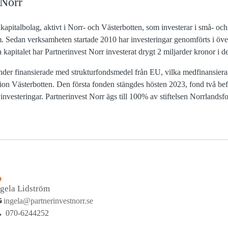
 Norr
skkapitalbolag, aktivt i Norr- och Västerbotten, som investerar i små- och
. Sedan verksamheten startade 2010 har investeringar genomförts i över
kapitalet har Partnerinvest Norr investerat drygt 2 miljarder kronor i d
onder finansierade med strukturfondsmedel från EU, vilka medfinansier
n Västerbotten. Den första fonden stängdes hösten 2023, fond två befin
investeringar. Partnerinvest Norr ägs till 100% av stiftelsen Norrlandsf
D
ngela Lidström
ingela@partnerinvestnorr.se
070-6244252