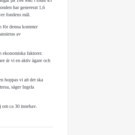
ingar på 184 Mkr i totalt 43
 Fonden har genererat 1,6
 över fondens mål.
en för denna kommer
ansieras av
och ekonomiska faktorer.
re är vi en aktiv ägare och
n hoppas vi att det ska
tresa, säger Ingela
lj om ca 30 innehav.