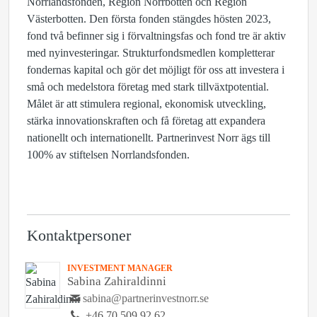
Norrlandsfonden, Region Norrbotten och Region
Västerbotten. Den första fonden stängdes hösten 2023,
fond två befinner sig i förvaltningsfas och fond tre är aktiv
med nyinvesteringar. S
trukturfondsmedlen kompletterar
fondernas kapital och gör det möjligt för oss att investera i
små och medelstora företag med stark tillväxtpotential.
Målet är att stimulera regional, ekonomisk utveckling,
stärka innovationskraften och få företag att expandera
nationellt och internationellt.
Partnerinvest Norr ägs till
100% av stiftelsen Norrlandsfonden.
Kontaktpersoner
INVESTMENT MANAGER
Sabina Zahiraldinni
sabina@partnerinvestnorr.se
+46 70 509 92 62