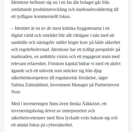
Identione befinner sig nu i en fas där bolaget går från
omfattande produktutveckling och marknadsvalidering till
ett tydligare kommersiellt fokus.
– Identitet är en av de mest kritiska byggstenarna i en
digital värld och området blir allt viktigare i takt med att
samhälle och näringsliv ställer högre krav på både säkerhet
och regelefterlevnad. Identione har ett tydligt perspektiv på
marknaden, en ambitiös vision och ett engagerat team med
relevant erfarenhet. Förutom kapital bidrar vi med ett aktivt
ägande och ett nätverk som sträcker sig från djup
säkerhetskompetens till regulatorisk förståelse, säger
Sabina Zahiraldinni, Investment Manager på Partnerinvest
Norr.
Med i investeringen finns även finska Ääkköset, ett
investeringsbolag drivet av entreprenörer och
säkerhetsveteraner med flera lyckade exits bakom sig och
ett uttalat fokus på cybersäkerhet.