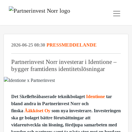
2026-06-25 08:30
PRESSMEDDELANDE
Partnerinvest Norr investerar i Identione –
bygger framtidens identitetslösningar
Det Skellefteåbaserade teknikbolaget
Identione
tar
bland andra in Partnerinvest Norr och
finska
Ääkköset Oy
som
nya investerare. Investeringen
ska ge bolaget bättre förutsättningar att
vidareutveckla sin lösning, fördjupa samarbeten med
kunder och partners samt ta nästa steg mot en bredare