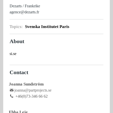
Dezarts / Frankrike
agence@dezarts.fr
Topics:
Svenska Institutet Paris
About
si.se
Contact
Joanna Sundström
joanna@partprojects.se
+46(0)73-346 66 62
Ebba Leje