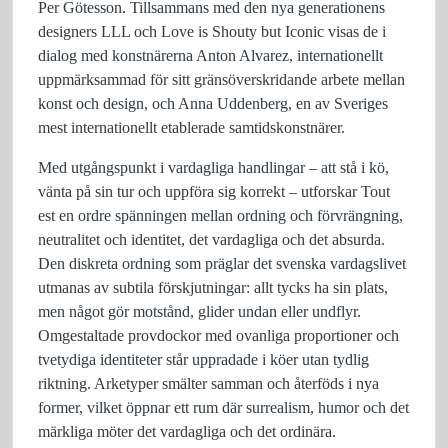
Per Götesson. Tillsammans med den nya generationens
designers LLL och Love is Shouty but Iconic visas de i
dialog med konstnärerna Anton Alvarez, internationellt
uppmärksammad för sitt gränsöverskridande arbete mellan
konst och design, och Anna Uddenberg, en av Sveriges
mest internationellt etablerade samtidskonstnärer.
Med utgångspunkt i vardagliga handlingar – att stå i kö,
vänta på sin tur och uppföra sig korrekt – utforskar Tout
est en ordre spänningen mellan ordning och förvrängning,
neutralitet och identitet, det vardagliga och det absurda.
Den diskreta ordning som präglar det svenska vardagslivet
utmanas av subtila förskjutningar: allt tycks ha sin plats,
men något gör motstånd, glider undan eller undflyr.
Omgestaltade provdockor med ovanliga proportioner och
tvetydiga identiteter står uppradade i köer utan tydlig
riktning. Arketyper smälter samman och återföds i nya
former, vilket öppnar ett rum där surrealism, humor och det
märkliga möter det vardagliga och det ordinära.