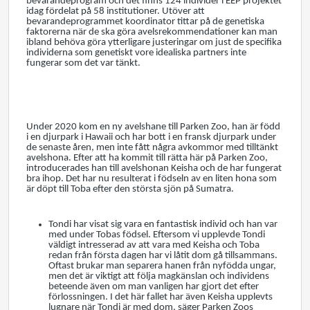
bevarandeprogram och det finns 124 individer i EEP projektet
idag fördelat på 58 institutioner. Utöver att
bevarandeprogrammet koordinator tittar på de genetiska
faktorerna när de ska göra avelsrekommendationer kan man
ibland behöva göra ytterligare justeringar om just de specifika
individerna som genetiskt vore idealiska partners inte
fungerar som det var tänkt.
Under 2020 kom en ny avelshane till Parken Zoo, han är född
i en djurpark i Hawaii och har bott i en fransk djurpark under
de senaste åren, men inte fått några avkommor med tilltänkt
avelshona. Efter att ha kommit till rätta här på Parken Zoo,
introducerades han till avelshonan Keisha och de har fungerat
bra ihop. Det har nu resulterat i födseln av en liten hona som
är döpt till Toba efter den största sjön på Sumatra.
Tondi har visat sig vara en fantastisk individ och han var
med under Tobas födsel. Eftersom vi upplevde Tondi
väldigt intresserad av att vara med Keisha och Toba
redan från första dagen har vi låtit dom gå tillsammans.
Oftast brukar man separera hanen från nyfödda ungar,
men det är viktigt att följa magkänslan och individens
beteende även om man vanligen har gjort det efter
förlossningen. I det här fallet har även Keisha upplevts
lugnare när Tondi är med dom, säger Parken Zoos