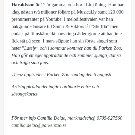
Haraldsson
är 12 år gammal och bor i Linköping. Han har
idag nästan två miljoner följare på Musical.ly samt 120 000
prenumeranter på Youtube. I melodifestivalen var han
bakgrundsdansare till Samir & Viktors låt ”Shuffla” men
endast på filmskärm då hans ringa ålder gjorde att han inte
fick stå på scen. I mars släppte han sin första singel som
heter ”
Lately” och i sommar kommer han till Parken Zoo.
Han gör ett eget uppträdande och kommer sjunga, dansa
och träffa sina fans.
Theoz uppträder i Parken Zoo söndag den 5 augusti.
Artistuppträdandet ingår i ordinarie entré och
säsongskortet
För mer info Camilla Delac, marknadschef, 0705-927560
camilla.delac@parkenzoo.se