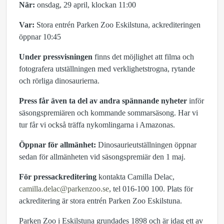
När:
onsdag, 29 april, klockan 11:00
Var:
Stora entrén Parken Zoo Eskilstuna, ackrediteringen
öppnar 10:45
Under pressvisningen
finns det möjlighet att filma och
fotografera utställningen med verklighetstrogna, rytande
och rörliga dinosaurierna.
Press får även ta del av andra spännande nyheter
inför
säsongspremiären och kommande sommarsäsong. Har vi
tur får vi också träffa nykomlingarna i Amazonas.
Öppnar för allmänhet:
Dinosaurieutställningen öppnar
sedan för allmänheten vid säsongspremiär den 1 maj.
För pressackreditering
kontakta Camilla Delac,
camilla.delac@parkenzoo.se
, tel 016-100 100. Plats för
ackreditering är stora entrén Parken Zoo Eskilstuna.
Parken Zoo i Eskilstuna grundades 1898 och är idag ett av