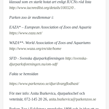
klassad som en starkt hotat art enligt IUCNs röd lista
http://www.iucnredlist.org/details/10032/0
.
Parken zoo är medlemmar i:
EAZA* – European Association of Zoos and Aquaria
https://www.eaza.net/
WAZA**- World Association of Zoos and Aquariums
http://www.waza.org/en/site/home
SFD - Svenska djurparksföreningen
http://svenska-
djurparksforeningen.nu/om-sdf/
Fakta se hemsidan
https://www.parkenzoo.se/djur/dvargflodhast/
För mer info: Anita Burkevica, djurparkschef och
veterinär, 072-145 20 26,
anita.burkevica@parkenzoo.se
Parken Zoo i Eskilstuna grundades 1898 och är idag ett av