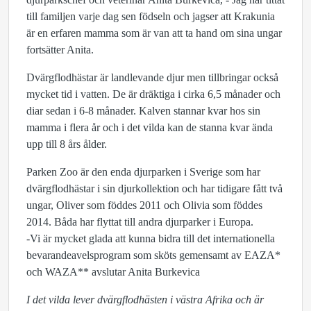
till familjen varje dag sen födseln och jagser att Krakunia
är en erfaren mamma som är van att ta hand om sina ungar
fortsätter Anita.
Dvärgflodhästar är landlevande djur men tillbringar också
mycket tid i vatten. De är dräktiga i cirka 6,5 månader och
diar sedan i 6-8 månader. Kalven stannar kvar hos sin
mamma i flera år och i det vilda kan de stanna kvar ända
upp till 8 års ålder.
Parken Zoo är den enda djurparken i Sverige som har
dvärgflodhästar i sin djurkollektion och har tidigare fått två
ungar, Oliver som föddes 2011 och Olivia som föddes
2014. Båda har flyttat till andra djurparker i Europa.
-Vi är mycket glada att kunna bidra till det internationella
bevarandeavelsprogram som sköts gemensamt av EAZA*
och WAZA** avslutar Anita Burkevica
I det vilda lever dvärgflodhästen i västra Afrika och är