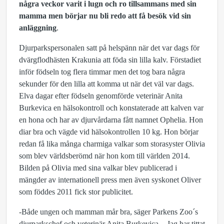
några veckor varit i lugn och ro tillsammans med sin
mamma men börjar nu bli redo
att få besök vid sin
anläggning
.
Djurparkspersonalen satt på helspänn när det var dags för
dvärgflodhästen Krakunia att föda sin lilla kalv. Förstadiet
inför födseln tog flera timmar men det tog bara några
sekunder för den lilla att komma ut när det väl var dags.
Elva dagar efter födseln genomförde veterinär Anita
Burkevica en hälsokontroll och konstaterade att kalven var
en hona och har av djurvårdarna fått namnet Ophelia. Hon
diar bra och vägde vid hälsokontrollen 10 kg. Hon börjar
redan få lika många charmiga valkar som storasyster Olivia
som blev världsberömd när hon kom till världen 2014.
Bilden på Olivia med sina valkar blev publicerad i
mängder av internationell press men även syskonet Oliver
som föddes 2011 fick stor publicitet.
-Både ungen och mamman mår bra, säger Parkens Zoo´s
djurparkschef och veterinär Anita Burkevica, - Jag har tittat