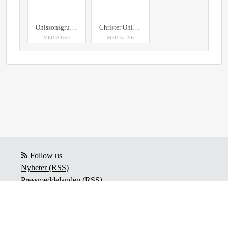
Ohlssonsgruppen
Christer Ohlsson, koncernchef och grundare, Ohlssonskoncernen
MEDIA USE
MEDIA USE
Follow us
Nyheter (RSS)
Pressmeddelanden (RSS)
Bloggposter (RSS)
Powered by Notified