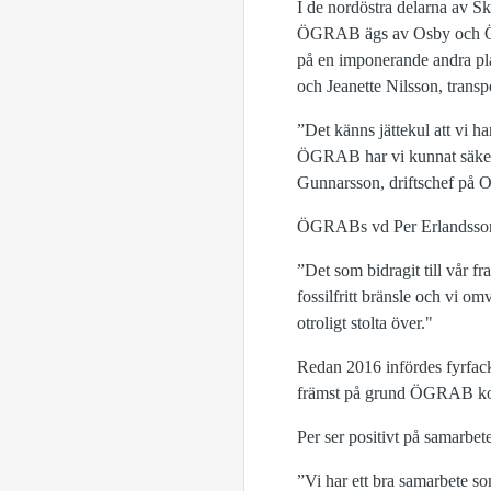
I de nordöstra delarna av 
ÖGRAB ägs av Osby och Ös
på en imponerande andra pla
och Jeanette Nilsson, transp
”Det känns jättekul att vi h
ÖGRAB har vi kunnat säkerst
Gunnarsson, driftschef på O
ÖGRABs vd Per Erlandsson 
”Det som bidragit till vår f
fossilfritt bränsle och vi o
otroligt stolta över."
Redan 2016 infördes fyrfac
främst på grund ÖGRAB kom
Per ser positivt på samarbe
”Vi har ett bra samarbete so