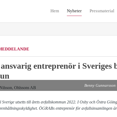
Hem
Nyheter
Pressmaterial
MEDDELANDE
ansvarig entreprenör i Sveriges 
mun
Benny Gunnarsson o
Sverige utsetts till årets avfallskommun 2022. I Osby och Östra Gö
enhållningsskyldighet. ÖGRABs entreprenör för avfallsinsamlingen ä