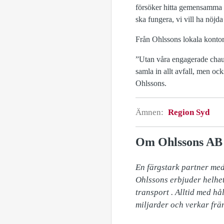
försöker hitta gemensamma 
ska fungera, vi vill ha nöj
Från Ohlssons lokala kontor 
”Utan våra engagerade chauf
samla in allt avfall, men ocks
Ohlssons.
Ämnen:
Region Syd
Om Ohlssons AB
En färgstark partner med 
Ohlssons erbjuder helhet
transport . Alltid med hå
miljarder och verkar frä