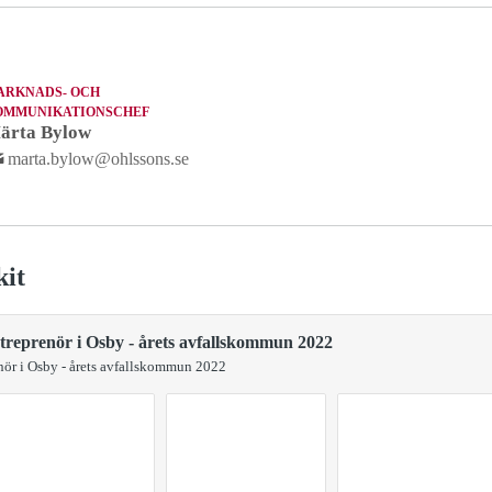
ARKNADS- OCH
OMMUNIKATIONSCHEF
ärta Bylow
marta.bylow@ohlssons.se
kit
ntreprenör i Osby - årets avfallskommun 2022
enör i Osby - årets avfallskommun 2022