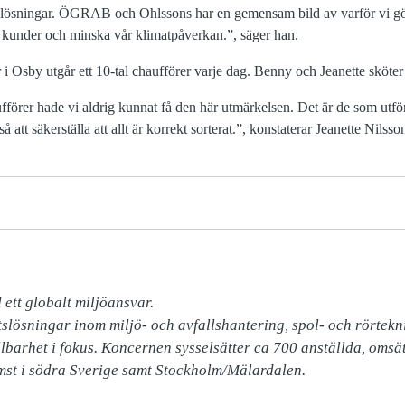
lösningar. ÖGRAB och Ohlssons har en gemensam bild av varför vi gör
da kunder och minska vår klimatpåverkan.”, säger han.
i Osby utgår ett 10-tal chaufförer varje dag. Benny och Jeanette sköter 
förer hade vi aldrig kunnat få den här utmärkelsen. Det är de som utför
å att säkerställa att allt är korrekt sorterat.”, konstaterar Jeanette Nilss
ett globalt miljöansvar.

slösningar inom miljö- och avfallshantering, spol- och rörtekni
llbarhet i fokus. Koncernen sysselsätter ca 700 anställda, omsät
mst i södra Sverige samt Stockholm/Mälardalen.