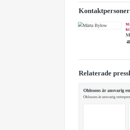
Kontaktpersoner
M
K
M
Relaterade press
Ohlssons är ansvarig e
Ohlssons är ansvarig entrepr