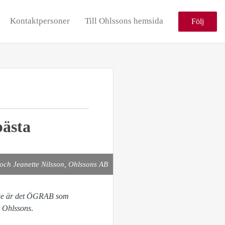
Kontaktpersoner
Till Ohlssons hemsida
Följ
bästa
ch Jeanette Nilsson, Ohlssons AB
inge är det ÖGRAB som
r Ohlssons
.