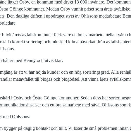
Skåne ligger Osby, en kommun med drygt 13 000 invånare. Det kommuna
tra Göinge kommuner. Medan Osby vunnit priset som årets avfallsk
ts. Den dagliga driften i uppdraget styrs av Ohlssons medarbetare Ben
ortledare.
ar blivit årets avfallskommun. Tack vare ett bra samarbete mellan våra c
älla korrekt sortering och minskad klimatpåverkan från avfallshanter
hlssons.
håller med Benny och utvecklar:
ramgång är att vi har nöjda kunder och en hög sorteringsgrad. Alla renhå
mvandlar matavfallet till biogas och biogödsel. Att vinna årets avfallsko
kskärl i Osby och Östra Göinge kommuner. Sedan dess har sorteringsg
munikationsinsatser och ett bra samarbete med såväl Ohlssons som
tet med Ohlssons:
m bygger på daglig kontakt och tillit. Vi löser de små problemen innan d