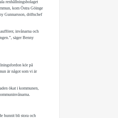
la renhållningsbolaget
ommun, kom Östra Göinge
ny Gunnarsson, driftschef
haufförer, invånarna och
ingen.”, säger Benny
llningsfordon kör på
mmun är något som vi är
raden ökat i kommunen,
 kommuninvånarna.
e hunnit bli stora och