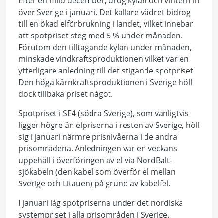
Efter en mild december, drog kylan och vintern in
över Sverige i januari. Det kallare vädret bidrog
till en ökad elförbrukning i landet, vilket innebar
att spotpriset steg med 5 % under månaden.
Förutom den tilltagande kylan under månaden,
minskade vindkraftsproduktionen vilket var en
ytterligare anledning till det stigande spotpriset.
Den höga kärnkraftsproduktionen i Sverige höll
dock tillbaka priset något.
Spotpriset i SE4 (södra Sverige), som vanligtvis
ligger högre än elpriserna i resten av Sverige, höll
sig i januari närmre prisnivåerna i de andra
prisområdena. Anledningen var en veckans
uppehåll i överföringen av el via NordBalt-
sjökabeln (den kabel som överför el mellan
Sverige och Litauen) på grund av kabelfel.
I januari låg spotpriserna under det nordiska
systempriset i alla prisområden i Sverige.