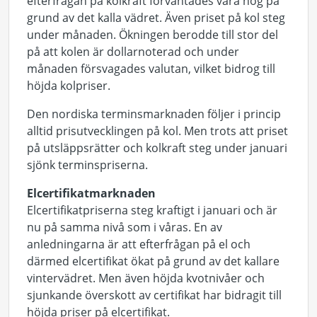
efterfrågan på kolkraft förväntades vara hög på
grund av det kalla vädret. Även priset på kol steg
under månaden. Ökningen berodde till stor del
på att kolen är dollarnoterad och under
månaden försvagades valutan, vilket bidrog till
höjda kolpriser.
Den nordiska terminsmarknaden följer i princip
alltid prisutvecklingen på kol. Men trots att priset
på utsläppsrätter och kolkraft steg under januari
sjönk terminspriserna.
Elcertifikatmarknaden
Elcertifikatpriserna steg kraftigt i januari och är
nu på samma nivå som i våras. En av
anledningarna är att efterfrågan på el och
därmed elcertifikat ökat på grund av det kallare
vintervädret. Men även höjda kvotnivåer och
sjunkande överskott av certifikat har bidragit till
höjda priser på elcertifikat.