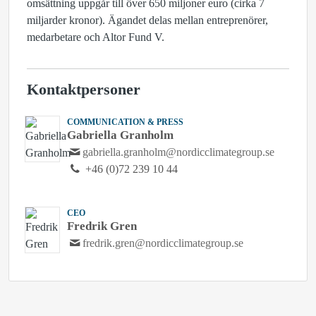
omsättning uppgår till över 650 miljoner euro (cirka 7
miljarder kronor). Ägandet delas mellan entreprenörer,
medarbetare och Altor Fund V.
Kontaktpersoner
COMMUNICATION & PRESS
Gabriella Granholm
gabriella.granholm@nordicclimategroup.se
+46 (0)72 239 10 44
CEO
Fredrik Gren
fredrik.gren@nordicclimategroup.se