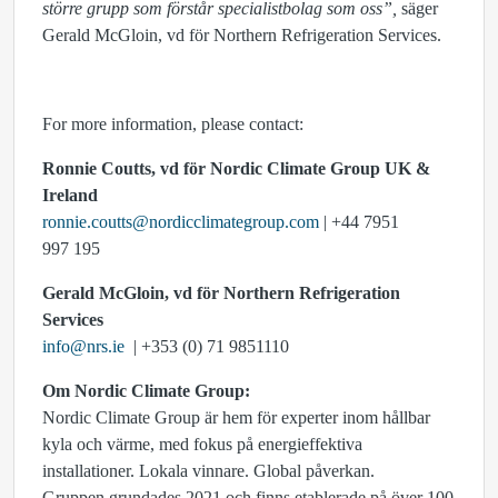
större grupp som förstår specialistbolag som oss”,
säger
Gerald McGloin, vd för Northern Refrigeration Services.
For more information, please contact:
Ronnie Coutts, vd för Nordic Climate Group UK &
Ireland
ronnie.coutts@nordicclimategroup.com
| +44 7951
997 195
Gerald McGloin, vd för Northern Refrigeration
Services
info@nrs.ie
| +353 (0) 71 9851110
Om Nordic Climate Group:
Nordic Climate Group är hem för experter inom hållbar
kyla och värme, med fokus på energieffektiva
installationer. Lokala vinnare. Global påverkan.
Gruppen grundades 2021 och finns etablerade på över 100