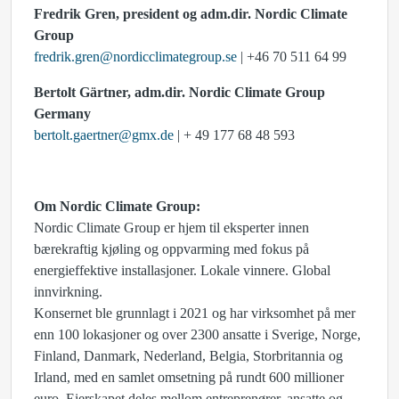
Fredrik Gren,
president og adm.dir. Nordic Climate
Group
fredrik.gren@nordicclimategroup.se
| +46 70 511 64 99
Bertolt Gärtner,
adm.dir.
Nordic Climate Group
Germany
bertolt.gaertner@gmx.de
| + 49 177 68 48 593
Om Nordic Climate Group:
Nordic Climate Group er hjem til eksperter innen
bærekraftig kjøling og oppvarming med fokus på
energieffektive installasjoner. Lokale vinnere. Global
innvirkning.
Konsernet ble grunnlagt i 2021 og har virksomhet på mer
enn 100 lokasjoner og over 2300 ansatte i Sverige, Norge,
Finland, Danmark, Nederland, Belgia, Storbritannia og
Irland, med en samlet omsetning på rundt 600 millioner
euro. Eierskapet deles mellom entreprenører, ansatte og