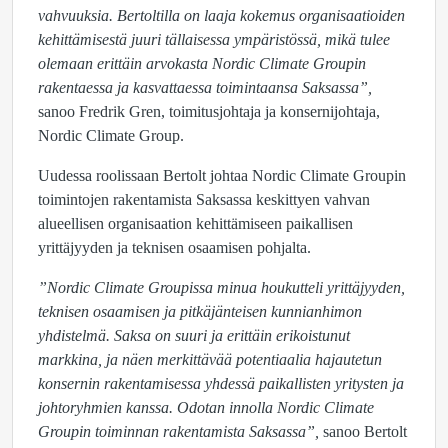
vahvuuksia. Bertoltilla on laaja kokemus organisaatioiden
kehittämisestä juuri tällaisessa ympäristössä, mikä tulee
olemaan erittäin arvokasta Nordic Climate Groupin
rakentaessa ja kasvattaessa toimintaansa Saksassa”,
sanoo Fredrik Gren, toimitusjohtaja ja konsernijohtaja,
Nordic Climate Group.
Uudessa roolissaan Bertolt johtaa Nordic Climate Groupin
toimintojen rakentamista Saksassa keskittyen vahvan
alueellisen organisaation kehittämiseen paikallisen
yrittäjyyden ja teknisen osaamisen pohjalta.
”Nordic Climate Groupissa minua houkutteli yrittäjyyden,
teknisen osaamisen ja pitkäjänteisen kunnianhimon
yhdistelmä. Saksa on suuri ja erittäin erikoistunut
markkina, ja näen merkittävää potentiaalia hajautetun
konsernin rakentamisessa yhdessä paikallisten yritysten ja
johtoryhmien kanssa. Odotan innolla Nordic Climate
Groupin toiminnan rakentamista Saksassa”,
sanoo Bertolt