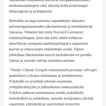
modernisointitarpeet sekä siirtymä kohti kestävämpiä
teknologioita ja kylmäaineita.
Bertoltilla on laaja kokemus hajautettujen teknisten
palveluorganisaatioiden rakentamisesta ja kehittämisestä
Saksassa. Viimeksi hän toimi Norva24 Germanyn
toimitusjohtajana, jossa hän johti yhtiön kehitystä
alueellisesta toimijasta markkinajohtajaksi orgaanisen
kasvun ja yritysostojen yhdistelmän avulla. Hänen
johdollaan liiketoiminta kasvoi merkittävästi eri puolilla
Saksaa ja saavutti vahvan markkina-aseman.
”Nordic Climate Groupin toimintamalli perustuu vahvojen
paikallisten yritysten hankintaan ja kehittämiseen.
Yrityksillä on syvällistä teknistä osaamista,
yrittäjähenkisyyttä ja pitkäaikaisia asiakassuhteita.
Yritykset jatkavat toimintaansa omilla paikallisilla
brändeillään ja johdollaan, samalla hyödyntäen yhteistä
osaamista, yhteistyötä ja suuremman konsernin