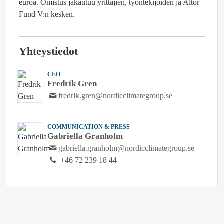
euroa. Omistus jakautuu yrittäjien, työntekijöiden ja Altor
Fund V:n kesken.
Yhteystiedot
CEO
Fredrik Gren
fredrik.gren@nordicclimategroup.se
COMMUNICATION & PRESS
Gabriella Granholm
gabriella.granholm@nordicclimategroup.se
+46 72 239 18 44