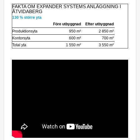
FAKTA OM EXPANDER SYSTEMS ANLÄGGNING I
ÅTVIDABERG
130 % större yta
Före utbyggnad
Efter utbyggnad
Produktionsyta
950 m²
2 850 m²
Kontorsyta
600 m²
700 m²
Total yta
1 550 m²
3 550 m²