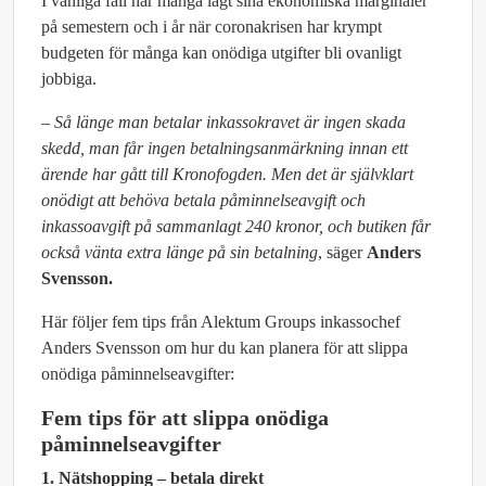
I vanliga fall har många lagt sina ekonomiska marginaler
på semestern och i år när coronakrisen har krympt
budgeten för många kan onödiga utgifter bli ovanligt
jobbiga.
–
Så länge man betalar inkassokravet är ingen skada
skedd, man får ingen betalningsanmärkning innan ett
ärende har gått till Kronofogden. Men det är självklart
onödigt att behöva betala påminnelseavgift och
inkassoavgift på sammanlagt 240 kronor, och butiken får
också vänta extra länge på sin betalning
, säger
Anders
Svensson.
Här följer fem tips från Alektum Groups inkassochef
Anders Svensson om hur du kan planera för att slippa
onödiga påminnelseavgifter:
Fem tips för att slippa onödiga
påminnelseavgifter
1. Nätshopping – betala direkt