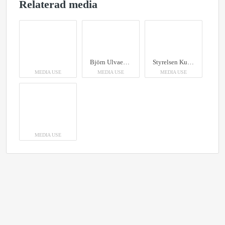
Relaterad media
Björn Ulvaeus invigningstalar på Kungliga Djurgårdens Kick off inför sommaren 2025
Styrelsen Kungliga Djurgårdens Intressenter
MEDIA USE
MEDIA USE
MEDIA USE
MEDIA USE