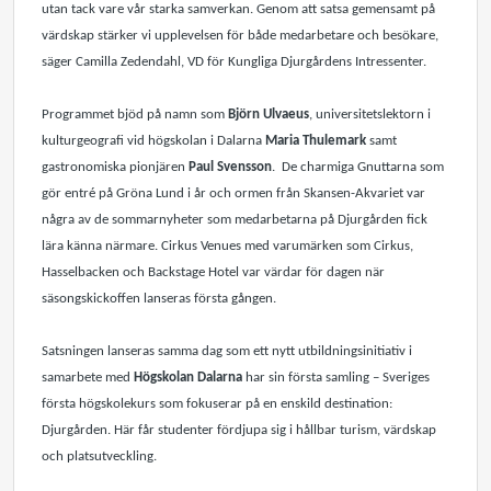
utan tack vare vår starka samverkan. Genom att satsa gemensamt på
värdskap stärker vi upplevelsen för både medarbetare och besökare,
säger Camilla Zedendahl, VD för Kungliga Djurgårdens Intressenter.
Programmet bjöd på namn som
Björn Ulvaeus
, universitetslektorn i
kulturgeografi vid högskolan i Dalarna
Maria Thulemark
samt
gastronomiska pionjären
Paul Svensson
. De charmiga Gnuttarna som
gör entré på Gröna Lund i år och ormen från Skansen-Akvariet var
några av de sommarnyheter som medarbetarna på Djurgården fick
lära känna närmare.
Cirkus Venues med varumärken som Cirkus,
Hasselbacken och Backstage Hotel var värdar för dagen när
säsongskickoffen lanseras första gången.
Satsningen lanseras samma dag som ett nytt utbildningsinitiativ i
samarbete med
Högskolan Dalarna
har sin första samling – Sveriges
första högskolekurs som fokuserar på en enskild destination:
Djurgården. Här får studenter fördjupa sig i hållbar turism, värdskap
och platsutveckling.