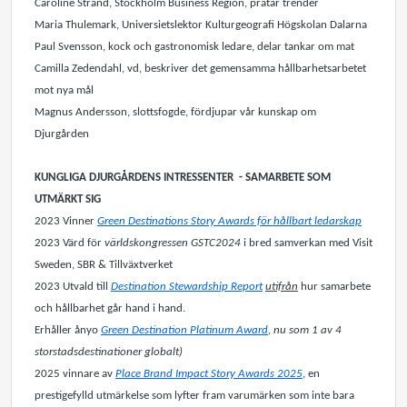
Caroline Strand, Stockholm Business Region, pratar trender
Maria Thulemark, Universietslektor Kulturgeografi Högskolan Dalarna
Paul Svensson, kock och gastronomisk ledare, delar tankar om mat
Camilla Zedendahl, vd, beskriver det gemensamma hållbarhetsarbetet
mot nya mål
Magnus Andersson, slottsfogde, fördjupar vår kunskap om
Djurgården
KUNGLIGA DJURGÅRDENS INTRESSENTER - SAMARBETE SOM
UTMÄRKT SIG
2023 Vinner
Green Destinations Story Awards för hållbart ledarskap
2023 Värd för
världskongressen GSTC2024
i bred samverkan med Visit
Sweden, SBR & Tillväxtverket
2023 Utvald till
Destination Stewardship Report
utifrån
hur samarbete
och hållbarhet går hand i hand.
Erhåller ånyo
Green Destination Platinum Award
, nu som 1 av 4
storstadsdestinationer globalt)
2025 vinnare av
Place Brand Impact Story Awards 2025
, en
prestigefylld utmärkelse som lyfter fram varumärken som inte bara