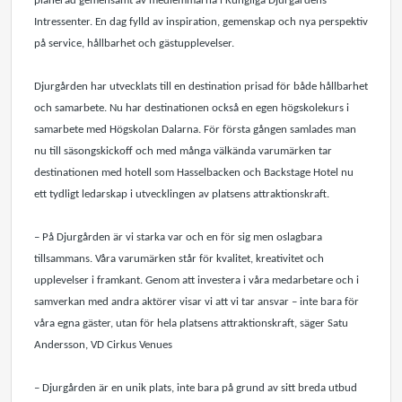
planerad gemensamt av medlemmarna i Kungliga Djurgårdens
Intressenter. En dag fylld av inspiration, gemenskap och nya perspektiv
på service, hållbarhet och gästupplevelser.
Djurgården har utvecklats till en destination prisad för både hållbarhet
och samarbete. Nu har destinationen också en egen högskolekurs i
samarbete med Högskolan Dalarna. För första gången samlades man
nu till säsongskickoff och med många välkända varumärken tar
destinationen med hotell som Hasselbacken och Backstage Hotel nu
ett tydligt ledarskap i utvecklingen av platsens attraktionskraft.
– På Djurgården är vi starka var och en för sig men oslagbara
tillsammans. Våra varumärken står för kvalitet, kreativitet och
upplevelser i framkant. Genom att investera i våra medarbetare och i
samverkan med andra aktörer visar vi att vi tar ansvar – inte bara för
våra egna gäster, utan för hela platsens attraktionskraft, säger Satu
Andersson, VD Cirkus Venues
– Djurgården är en unik plats, inte bara på grund av sitt breda utbud