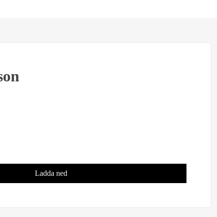
son
Ladda ned