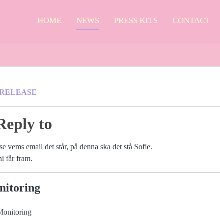
HOME
NEWS
PRESS KITS
CONTACT
 RELEASE
Reply to
 se vems email det står, på denna ska det stå Sofie.
ni får fram.
itoring
Monitoring