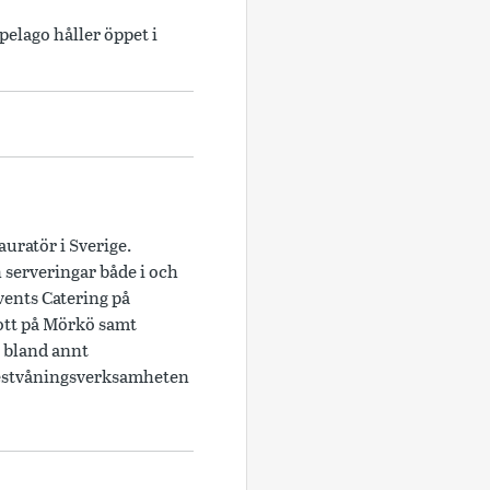
elago håller öppet i
uratör i Sverige.
serveringar både i och
vents Catering på
ott på Mörkö samt
 bland annt
festvåningsverksamheten