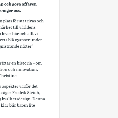
p och göra affärer.
m omger oss.
 plats för att trivas och
närhet till världens
ever här och allt vi
avets blå nyanser under
gnistrande nätter"
rättar en historia – om
ition och innovation,
Christine.
 aspekter varför det
 säger Fredrik Stridh,
 kvalitetsdesign. Denna
lar blir baren lite