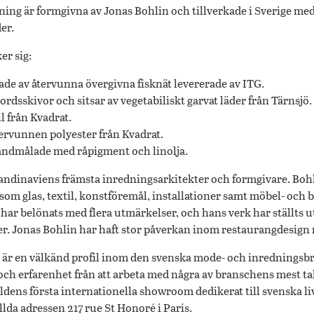
sning är formgivna av Jonas Bohlin och tillverkade i Sverige me
er.
er sig:
ade av återvunna övergivna fisknät levererade av ITG.
bordsskivor och sitsar av vegetabiliskt garvat läder från Tärnsjö.
l från Kvadrat.
tervunnen polyester från Kvadrat.
andmålade med råpigment och linolja.
andinaviens främsta inredningsarkitekter och formgivare. Bohli
åsom glas, textil, konstföremål, installationer samt möbel- och
har belönats med flera utmärkelser, och hans verk har ställts ut
er. Jonas Bohlin har haft stor påverkan inom restaurangdesign m
är en välkänd profil inom den svenska mode- och inredningsb
h erfarenhet från att arbeta med några av branschens mest ta
dens första internationella showroom dedikerat till svenska l
llda adressen 217 rue St Honoré i Paris.