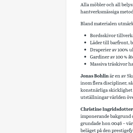
Alla möbler och all bely
hantverksmässiga metod
Bland materialen utmärk
Bordsskivor tillverk
Läder till barfront, 
Draperier av 100% ul
Gardiner av 100 % å
Massiva träskivor h
Jonas Bohlin
är en av Sk
inom flera discipliner, s
konstnärliga skicklighet 
utställningar världen öv
Christine Ingridsdotter
imponerande bakgrund oc
grundade hon 0046 – värl
beläget på den prestigefy