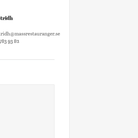
Stridh
tridh@massrestauranger.se
783 93 82