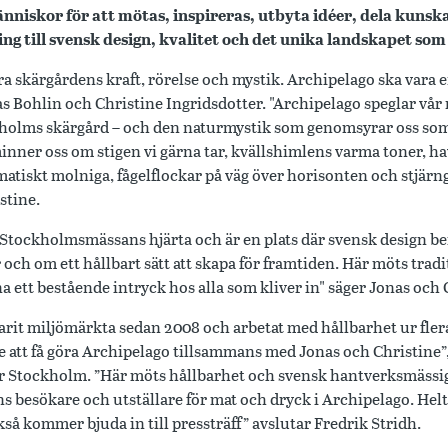
iskor för att mötas, inspireras, utbyta idéer, dela kunska
ing till svensk design, kvalitet och det unika landskapet so
ra skärgårdens kraft, rörelse och mystik. Archipelago ska vara en
as Bohlin och Christine Ingridsdotter. "Archipelago speglar vår 
kholms skärgård – och den naturmystik som genomsyrar oss som l
nner oss om stigen vi gärna tar, kvällshimlens varma toner, h
amatiskt molniga, fågelflockar på väg över horisonten och stjärn
stine.
i Stockholmsmässans hjärta och är en plats där svensk design be
och om ett hållbart sätt att skapa för framtiden. Här möts trad
 ett bestående intryck hos alla som kliver in" säger Jonas och 
rit miljömärkta sedan 2008 och arbetat med hållbarhet ur flera
 att få göra Archipelago tillsammans med Jonas och Christine”,
r Stockholm. ”Här möts hållbarhet och svensk hantverksmässig
besökare och utställare för mat och dryck i Archipelago. Helt k
ckså kommer bjuda in till pressträff” avslutar Fredrik Stridh.