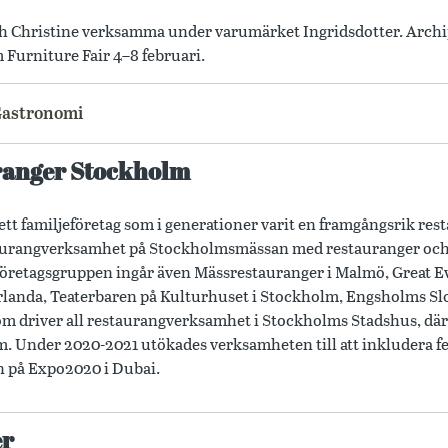
h Christine verksamma under varumärket Ingridsdotter. Archip
urniture Fair 4–8 februari.
astronomi
ranger Stockholm
tt familjeföretag som i generationer varit en framgångsrik resta
staurangverksamhet på Stockholmsmässan med restauranger och 
företagsgruppen ingår även Mässrestauranger i Malmö, Great E
landa, Teaterbaren på Kulturhuset i Stockholm, Engsholms Sl
m driver all restaurangverksamhet i Stockholms Stadshus, där
. Under 2020-2021 utökades verksamheten till att inkludera 
n på Expo2020 i Dubai.
er