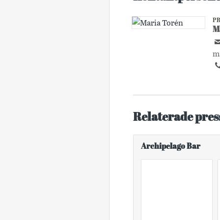
P
M
m
Relaterade pres
Archipelago Bar