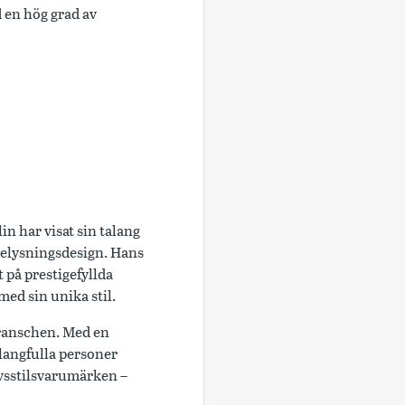
d en hög grad av
n har visat sin talang
 belysningsdesign. Hans
 på prestigefyllda
ed sin unika stil.
ranschen. Med en
langfulla personer
ivsstilsvarumärken –