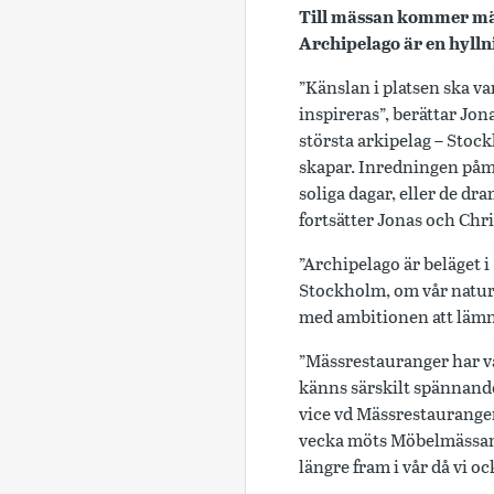
Till mässan kommer männ
Archipelago är en hylln
”Känslan i platsen ska va
inspireras”, berättar Jon
största arkipelag – Stoc
skapar. Inredningen påmi
soliga dagar, eller de dr
fortsätter Jonas och Chri
”Archipelago är beläget 
Stockholm, om vår natur 
med ambitionen att lämna
”Mässrestauranger har va
känns särskilt spännande
vice vd Mässrestaurange
vecka möts Möbelmässans 
längre fram i vår då vi o