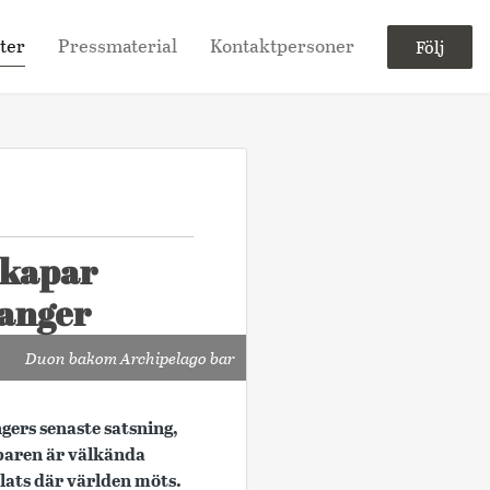
ter
Pressmaterial
Kontaktpersoner
Följ
skapar
ranger
Duon bakom Archipelago bar
ers senaste satsning,
baren är välkända
plats där världen möts.