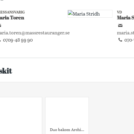
RESSANSVARIG
VD
aria Torén
Maria 
aria.toren@massrestauranger.se
maria.s
0709-48 99 90
070-
skit
Duo bakom Archipelago bar