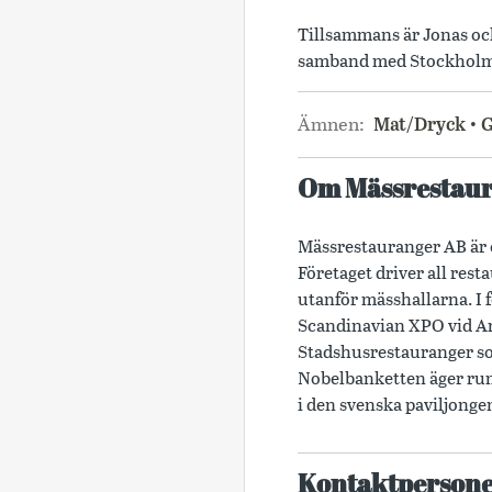
Tillsammans är Jonas oc
samband med Stockholm F
Ämnen:
Mat/Dryck
G
Om Mässrestau
Mässrestauranger AB är e
Företaget driver all re
utanför mässhallarna. I 
Scandinavian XPO vid Ar
Stadshusrestauranger so
Nobelbanketten äger rum
i den svenska paviljonge
Kontaktperson