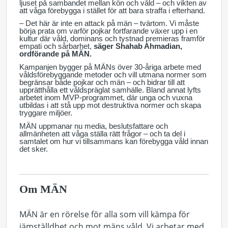
ljuset på sambandet mellan kön och våld – och vikten av
att våga förebygga i stället för att bara straffa i efterhand.
– Det här är inte en attack på män – tvärtom. Vi måste
börja prata om varför pojkar fortfarande växer upp i en
kultur där våld, dominans och tystnad premieras framför
empati och sårbarhet,
säger Shahab Ahmadian,
ordförande på MÄN.
Kampanjen bygger på MÄNs över 30-åriga arbete med
våldsförebyggande metoder och vill utmana normer som
begränsar både pojkar och män – och bidrar till att
upprätthålla ett våldspräglat samhälle. Bland annat lyfts
arbetet inom MVP-programmet, där unga och vuxna
utbildas i att stå upp mot destruktiva normer och skapa
tryggare miljöer.
MÄN uppmanar nu media, beslutsfattare och
allmänheten att våga ställa rätt frågor – och ta del i
samtalet om hur vi tillsammans kan förebygga våld innan
det sker.
Om MÄN
MÄN är en rörelse för alla som vill kämpa för
jämställdhet och mot mäns våld. Vi arbetar med