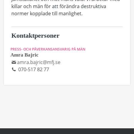
killar och män för att förändra destruktiva
normer kopplade till manlighet.
Kontaktpersoner
PRESS- OCH PÅVERKANSANSVARIG PÅ MÄN
Amra Bajric
amra.bajric@mfj.se
070-517 82 77