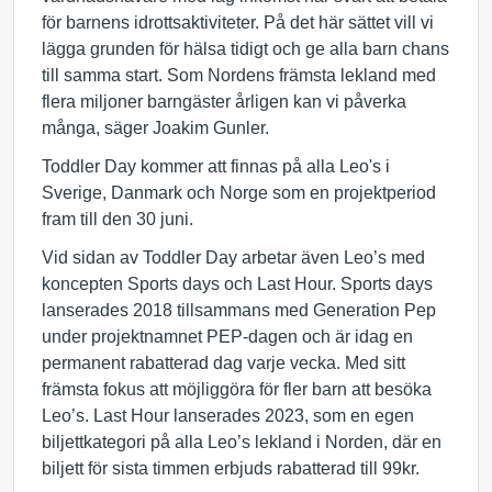
för barnens idrottsaktiviteter. På det här sättet vill vi
lägga grunden för hälsa tidigt och ge alla barn chans
till samma start. Som Nordens främsta lekland med
flera miljoner barngäster årligen kan vi påverka
många, säger Joakim Gunler.
Toddler Day kommer att finnas på alla Leo's i
Sverige, Danmark och Norge som en projektperiod
fram till den 30 juni.
Vid sidan av Toddler Day arbetar även Leo’s med
koncepten Sports days och Last Hour. Sports days
lanserades 2018 tillsammans med Generation Pep
under projektnamnet PEP-dagen och är idag en
permanent rabatterad dag varje vecka. Med sitt
främsta fokus att möjliggöra för fler barn att besöka
Leo’s. Last Hour lanserades 2023, som en egen
biljettkategori på alla Leo’s lekland i Norden, där en
biljett för sista timmen erbjuds rabatterad till 99kr.