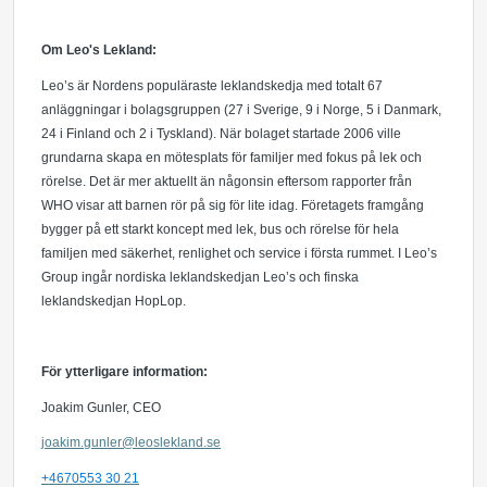
Om Leo's Lekland:
Leo’s är Nordens populäraste leklandskedja med totalt 67
anläggningar i bolagsgruppen (27 i Sverige, 9 i Norge, 5 i Danmark,
24 i Finland och 2 i Tyskland). När bolaget startade 2006 ville
grundarna skapa en mötesplats för familjer med fokus på lek och
rörelse. Det är mer aktuellt än någonsin eftersom rapporter från
WHO visar att barnen rör på sig för lite idag. Företagets framgång
bygger på ett starkt koncept med lek, bus och rörelse för hela
familjen med säkerhet, renlighet och service i första rummet. I Leo’s
Group ingår nordiska leklandskedjan Leo’s och finska
leklandskedjan HopLop.
För ytterligare information:
Joakim Gunler,
CEO
joakim.gunler@leoslekland.se
+4670553 30 21