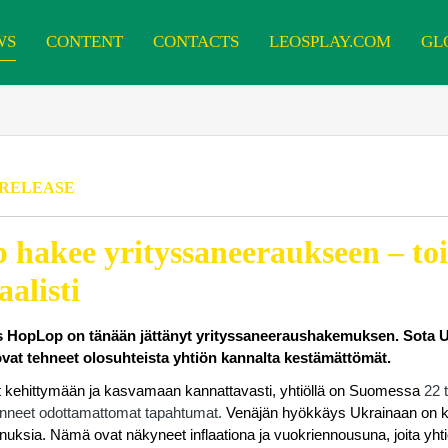
WS
CONTENT
CONTACTS
LEOSPLAY.COM
GL
 RELEASE
hakee yrityssaneeraukseen – to
alisti
s HopLop on tänään jättänyt yrityssaneeraushakemuksen. Sota Ukr
ovat tehneet olosuhteista yhtiön kannalta kestämättömät.
 kehittymään ja kasvamaan kannattavasti, yhtiöllä on Suomessa
22 
manneet odottamattomat tapahtumat.
Venäjän hyökkäys Ukrainaan on ka
uksia. Nämä ovat näkyneet inflaationa ja vuokriennousuna, joita yhtiö 