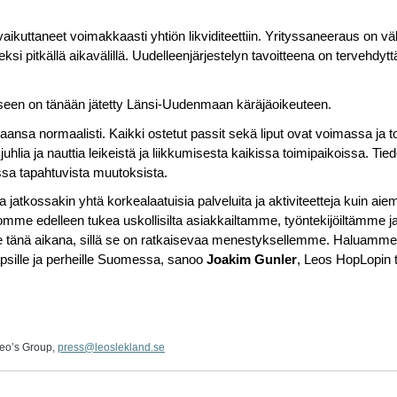
 vaikuttaneet voimakkaasti yhtiön likviditeettiin. Yrityssaneeraus on v
i pitkällä aikavälillä. Uudelleenjärjestelyn tavoitteena on tervehdyttä
en on tänään jätetty Länsi-Uudenmaan käräjäoikeuteen.
ansa normaalisti. Kaikki ostetut passit sekä liput ovat voimassa ja to
 juhlia ja nauttia leikeistä ja liikkumisesta kaikissa toimipaikoissa.
ssa tapahtuvista muutoksista.
jatkossakin yhtä korkealaatuisia palveluita ja aktiviteetteja kuin aiem
omme edelleen tukea uskollisilta asiakkailtamme, työntekijöiltämme j
änä aikana, sillä se on ratkaisevaa menestyksellemme. Haluamme ed
apsille ja perheille Suomessa, sanoo
Joakim Gunler
, Leos HopLopin t
Leo’s Group,
press@leoslekland.se