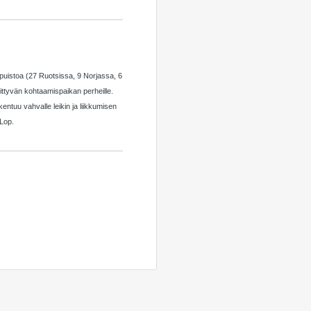
puistoa (27 Ruotsissa, 9 Norjassa, 6
ittyvän kohtaamispaikan perheille.
ntuu vahvalle leikin ja liikkumisen
Lop.