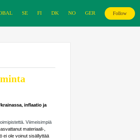
OBAL
SE
FI
DK
NO
GER
Follow
iminta
ainassa, inflaatio ja
toimipistettä. Viimeisimpiä
svattanut materiaali-,
ei ole voinut sisällyttää