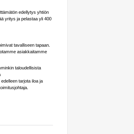
älttämätön edellytys yhtiön
ä yritys ja pelastaa yli 400
imivat tavalliseen tapaan.
 Tiedotamme asiakkaitamme
minkin taloudellisista
a
elleen tarjota iloa ja
oimitusjohtaja.