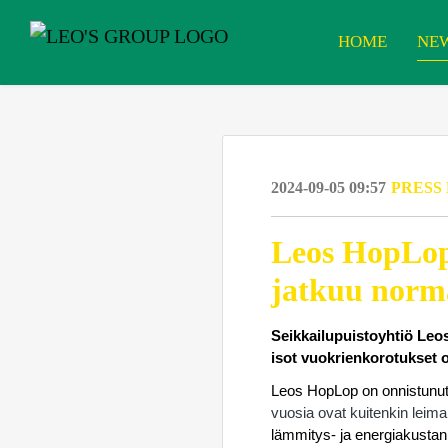
HOME
NE
2024-09-05 09:57
PRESS
Leos HopLop 
jatkuu norma
Seikkailupuistoyhtiö Leo
isot vuokrienkorotukset 
Leos HopLop on onnistunut
vuosia ovat kuitenkin lei
lämmitys- ja energiakustann