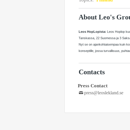
About Leo's Gro
Leos HopLopista:
Leos Hoplop kuul
Tanskassa, 22 Suomessa ja 3 Saksassa
Nyt se on ajankohtaisempaa kuin kosk
konseptille, jossa turvallisuus, puhtau
Contacts
Press Contact
press@leoslekland.se