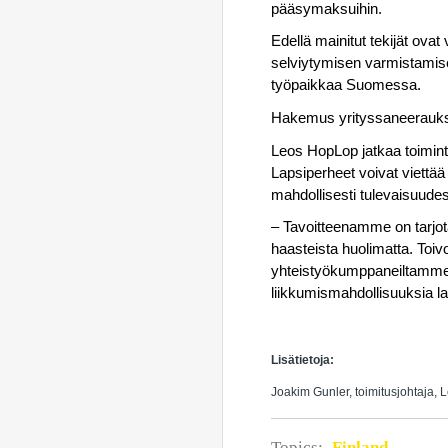
pääsymaksuihin.
Edellä mainitut tekijät ovat
selviytymisen varmistamiseks
työpaikkaa Suomessa.
Hakemus yrityssaneeraukse
Leos HopLop jatkaa toiminta
Lapsiperheet voivat viettää
mahdollisesti tulevaisuude
– Tavoitteenamme on tarjota 
haasteista huolimatta. Toiv
yhteistyökumppaneiltamme t
liikkumismahdollisuuksia l
Lisätietoja:
Joakim Gunler, toimitusjohtaja, 
Topics:
Finland