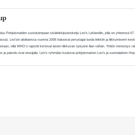
up
uu Pohjoismaiden suosituimpaan sisäleikkipuistoketju Leo’s Leklandiin, jolla on yhteensä 67 
). Leo’sin aloittaessa vuonna 2006 halusivat perustajat luoda leikkiin ja liikkumiseen kesk
aan, sillä WHO:n raportit kertovat lasten liikkuvan nykyisin liian vähän. Yhtiön menestys rake
s ja palvelu ovat etusijalla.
Leo’s-ryhmään kuuluvat pohjoismainen Leo’s ja suomalainen Hop