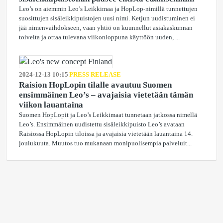
Leo’s on aiemmin Leo’s Leikkimaa ja HopLop-nimillä tunnettujen
suosittujen sisäleikkipuistojen uusi nimi. Ketjun uudistuminen ei
jää nimenvaihdokseen, vaan yhtiö on kuunnellut asiakaskunnan
toiveita ja ottaa tulevana viikonloppuna käyttöön uuden, ...
2024-12-13 10:15
PRESS RELEASE
Raision HopLopin tilalle avautuu Suomen
ensimmäinen Leo’s – avajaisia vietetään tämän
viikon lauantaina
Suomen HopLopit ja Leo’s Leikkimaat tunnetaan jatkossa nimellä
Leo’s. Ensimmäinen uudistettu sisäleikkipuisto Leo’s avataan
Raisiossa HopLopin tiloissa ja avajaisia vietetään lauantaina 14.
joulukuuta. Muutos tuo mukanaan monipuolisempia palveluit...