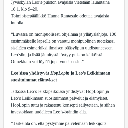
Jyväskylän Leo’s-puiston avajaisia vietetään lauantaina
18.1. klo 9–20.
Toimipistepäällikkö Hanna Rantasalo odottaa avajaisia
innolla.
“Luvassa on monipuolisesti ohjelmaa ja yllätyslahjoja. 100
ensimmäiselle lapselle on varattu monipuolinen tuotekassi
sisältäen esimerkiksi ilmaisen pääsylipun uudistuneeseen
Leo’siin, ja lisää jännitystä löytyy puiston kätköistä.
Onnekkain voi löytää jopa vuosipassin.”
Leo’sissa yhdistyvät
HopLopin
ja Leo’s Leikkimaan
suosituimmat elämykset
Jatkossa Leo’s-leikkipaikoissa yhdistyvät HopLopin ja
Leo’s Leikkimaan suosituimmat palvelut ja elämykset.
HopLopin tuttu ja rakastettu konsepti säilytetään, ja siihen
investoidaan uudelleen Leo’s-brändin alla.
“Tärkeintä on, että pystymme palvelemaan leikkijöitä