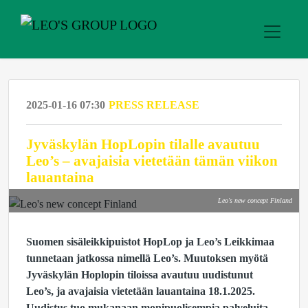
2025-01-16 07:30
PRESS RELEASE
Jyväskylän HopLopin tilalle avautuu
Leo’s – avajaisia vietetään tämän viikon
lauantaina
Leo's new concept Finland
Suomen sisäleikkipuistot HopLop ja Leo’s Leikkimaa
tunnetaan jatkossa nimellä Leo’s. Muutoksen myötä
Jyväskylän Hoplopin tiloissa avautuu uudistunut
Leo’s, ja avajaisia vietetään lauantaina 18.1.2025.
Uudistus tuo mukanaan monipuolisempia palveluita,