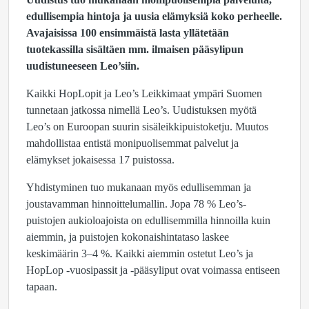
edullisempia hintoja ja uusia elämyksiä koko perheelle.
Avajaisissa 100 ensimmäistä lasta yllätetään
tuotekassilla sisältäen mm. ilmaisen pääsylipun
uudistuneeseen Leo’siin.
Kaikki HopLopit ja Leo’s Leikkimaat ympäri Suomen
tunnetaan jatkossa nimellä Leo’s. Uudistuksen myötä
Leo’s on Euroopan suurin sisäleikkipuistoketju. Muutos
mahdollistaa entistä monipuolisemmat palvelut ja
elämykset jokaisessa 17 puistossa.
Yhdistyminen tuo mukanaan myös edullisemman ja
joustavamman hinnoittelumallin. Jopa 78 % Leo’s-
puistojen aukioloajoista on edullisemmilla hinnoilla kuin
aiemmin, ja puistojen kokonaishintataso laskee
keskimäärin 3–4 %. Kaikki aiemmin ostetut Leo’s ja
HopLop -vuosipassit ja -pääsyliput ovat voimassa entiseen
tapaan.