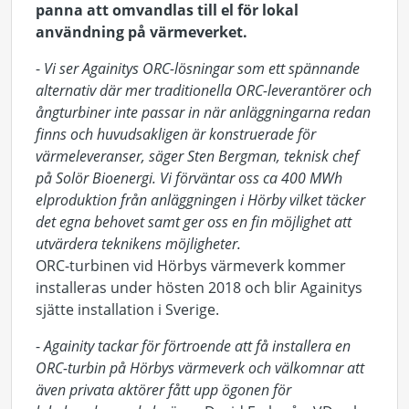
panna att omvandlas till el för lokal
användning på värmeverket.
-
Vi ser Againitys ORC-lösningar som ett spännande
alternativ där mer traditionella ORC-leverantörer och
ångturbiner inte passar in när anläggningarna redan
finns och huvudsakligen är konstruerade för
värmeleveranser, säger Sten Bergman, teknisk chef
på Solör Bioenergi. Vi förväntar oss ca 400 MWh
elproduktion från anläggningen i Hörby vilket täcker
det egna behovet samt ger oss en fin möjlighet att
utvärdera teknikens möjligheter.
ORC-turbinen vid Hörbys värmeverk kommer
installeras under hösten 2018 och blir Againitys
sjätte installation i Sverige.
-
Againity tackar för förtroende att få installera en
ORC-turbin på Hörbys värmeverk och välkomnar att
även privata aktörer fått upp ögonen för