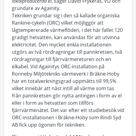
lokalproducerad el
, säger David Frykerås, VD och
grundare av Againity.
Tekniken grundar sig i den så kallade organiska
Rankine-cykeln (ORC) vilket möjliggör att
lågtempererade värmeflöden, i det här fallet 120
gradigt hetvatten, kan användas för att utvinna
elektricitet. Den mycket enkla installationen
utgörs av två rördragningar till pannkretsen, två
rördragningar till fjärrvärmereturen och en
elkabel. Vid Againitys ORC-installation på
Ronneby Miljötekniks värmeverk i Bräkne-Hoby
har en totalverkningsgrad uppmätts till 99,5%
vilket innebär att näst intill all värme som tas
från pannkretsen gör nytta antingen i form av el
eller i form av hetvatten som tillförs
fjärrvärmenätet. Det var efter ett studiebesök vid
ORC-installationen i Bräkne-Hoby som Rindi Syd
AB fick upp ögonen för tekniken.