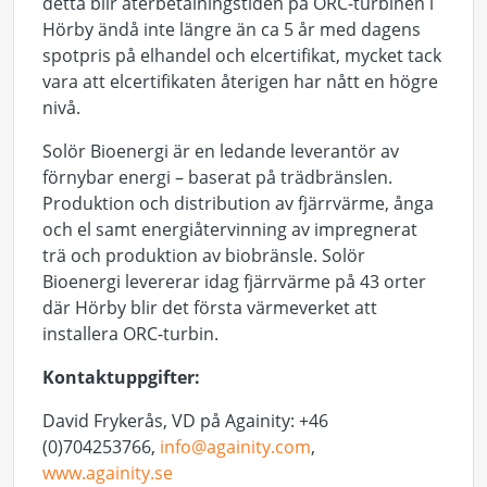
detta blir återbetalningstiden på ORC-turbinen i
Hörby ändå inte längre än ca 5 år med dagens
spotpris på elhandel och elcertifikat, mycket tack
vara att elcertifikaten återigen har nått en högre
nivå.
Solör Bioenergi är en ledande leverantör av
förnybar energi – baserat på trädbränslen.
Produktion och distribution av fjärrvärme, ånga
och el samt energiåtervinning av impregnerat
trä och produktion av biobränsle. Solör
Bioenergi levererar idag fjärrvärme på 43 orter
där Hörby blir det första värmeverket att
installera ORC-turbin.
Kontaktuppgifter:
David Frykerås, VD på Againity: +46
(0)704253766,
info@againity.com
,
www.againity.se