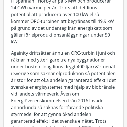
Flispannan i Hörby är på 6 MW och producerar
24 GWh värme per år. Trots att det finns
potential att producera över 100 kW el så
kommer ORC-turbinen att begränsas till 49,9 kW
på grund av det undantag från energiskatt som
gäller för elproduktionsanläggningar under 50
kW.
Againity driftsätter ännu en ORC-turbin i juni och
räknar med ytterligare tre nya byggnationer
under hösten. Idag finns drygt 400 fjärrvärmenät
i Sverige som saknar elproduktion så potentialen
är stor för att öka andelen garanterad effekt i det
svenska energisystemet med hjälp av biobränsle
vid landets värmeverk. Även om
Energiöverenskommelsen från 2016 lovade
annorlunda så saknas fortfarande politiska
styrmedel för att gynna ökad andelen
garanterad effekt i det svenska elnätet. Trots