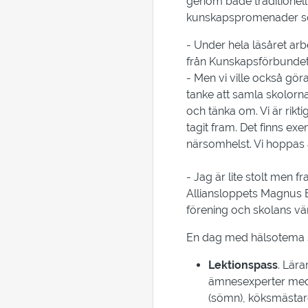
genom både traditionell
kunskapspromenader s
- Under hela läsåret arb
från Kunskapsförbundet
- Men vi ville också gör
tanke att samla skolorna
och tänka om. Vi är rikt
tagit fram. Det finns ex
närsomhelst. Vi hoppas a
- Jag är lite stolt men
Alliansloppets Magnus Er
förening och skolans vä
En dag med hälsotema s
Lektionspass
. Lär
ämnesexperter medve
(sömn), köksmästare