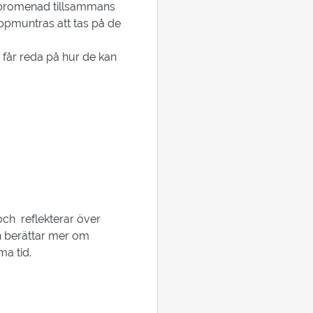
en promenad tillsammans
pmuntras att tas på de
år reda på hur de kan
ch reflekterar över
h berättar mer om
mma tid.