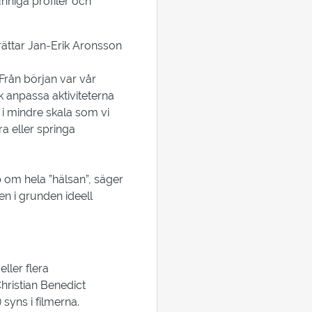
nniga profiler och
.
rättar Jan-Erik Aronsson
Från början var vår
k anpassa aktiviteterna
 i mindre skala som vi
ra eller springa
 om hela ”hälsan”, säger
en i grunden ideell
ller flera
hristian Benedict
 syns i filmerna.