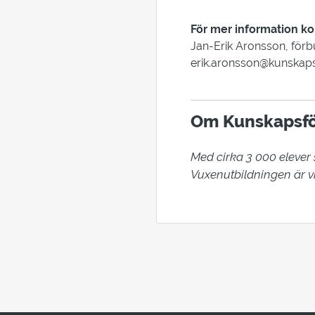
För mer information ko
Jan-Erik Aronsson, förb
erik.aronsson@kunskap
Om Kunskapsfö
Med cirka 3 000 elever
Vuxenutbildningen är vi