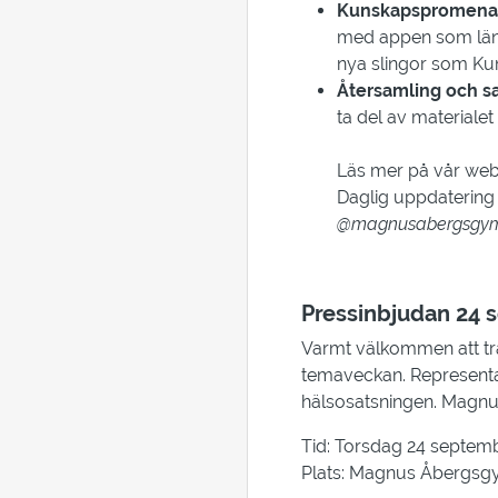
Kunskapspromenad
med appen som län
nya slingor som Kun
Återsamling och 
ta del av materialet 
Läs mer på vår we
Daglig uppdatering
@magnusabergsgym
Pressinbjudan 24
Varmt välkommen att tr
temaveckan. Representan
hälsosatsningen. Magnus
Tid: Torsdag 24 septemb
Plats: Magnus Åbergsgy