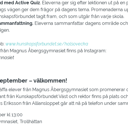
 med Active Quiz
. Eleverna ger sig efter lektionen ut på 
gs vägen ger dem frågor på dagens tema. Promenaderna up
skapsförbundet tagit fram, och som utgår från varje skola.
sammanfattning.
Eleverna sammanfattar dagens område och f
igen.
bb:
www.kunskapsforbundet.se/halsovecka
 från Magnus Åbergsgymnasiet finns på Instagram:
nasiet
 september – välkommen!
äffa elever från Magnus Åbergsgymnasiet som promenerar o
t från Kunskapsförbundet Väst och rektor finns på plats oc
 Eriksson från Alliansloppet går att nå på telefon under sa
er kl 13:00
mnasiet, Trollhättan