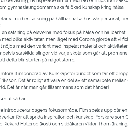
 undervisning, nyinspelade filmer med råd och tips från sakku
om gymnasieungdomarna ska få ökad kunskap kring hälsa
etar vi med en satsning på hållbar hälsa hos vår personal, be
.
a en satsning på eleverna med fokus på hälsa och hållbarhet. 
 med olika aktiviteter, men läget med Corona gjorde att vi fic
igt nöjda med den variant med inspelat material och aktiviteter
empelvis särskilda slingor vid varje skola som går att promene
tt detta blir starten på något större.
 framförallt imponerad av Kunskapsförbundet som tar ett grepp
iksson. Det är roligt att vara en del av ett samarbete mellan 
rld. Det är när man går tillsammans som det händer!
er ut så här:
are introducerar dagens fokusområde. Film spelas upp där en e
rkar för att sprida inspiration och kunskap. Forskare som C
 Rickard Halleröd (kost) och skidåkaren Viktor Thorn (träning)