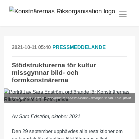
2021-10-11 05:40
PRESSMEDDELANDE
Stödstrukturerna för kultur
missgynnar bild- och
formkonstnärerna
Porträtt av Sara Edström, ordförande för Konstnärernas Riksorganisation. Foto: privat.
Av Sara Edström, oktober 2021
Den 29 september upphävdes alla restriktioner om
deltagartak för offentliga tillställningar, vilket