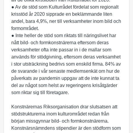
● Av de stöd som Kulturrådet fördelat som regionalt
krisstöd år 2020 sipprade en beklämmande liten
andel, bara 4,9%, ner till verksamheter inom bild och
formområdet.
● Inte heller de stöd som riktats till näringslivet har
nått bild- och formkonstnärerna eftersom deras
verksamheter ofta inte passar in i de mallar som
används för stödgivning, eftersom deras verksamhet
i stor utsträckning bedrivs som enskild firma. 84% av
de svarande i vår senaste medlemsenkät om hur de
påverkats av pandemin uppgav att de inte kunnat ta
del av något som helst av regeringens krisåtgärder
som riktar sig till företagare.
Konstnärernas Riksorganisation drar slutsatsen att
stödstrukturerna inom kulturområdet redan från
början missgynnar bild- och formkonstnärerna.
Konstnärsnämndens stipendier är den stödform som