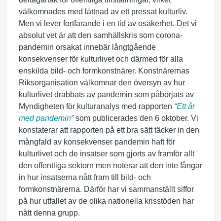
välkomnades med lättnad av ett pressat kulturliv.
Men vi lever fortfarande i en tid av osäkerhet. Det vi
absolut vet är att den samhällskris som corona-
pandemin orsakat innebär långtgående
konsekvenser för kulturlivet och därmed för alla
enskilda bild- och formkonstnärer. Konstnärernas
Riksorganisation välkomnar den översyn av hur
kulturlivet drabbats av pandemin som påbörjats av
Myndigheten för kulturanalys med rapporten
“Ett år
med pandemin”
som publicerades den 6 oktober. Vi
konstaterar att rapporten på ett bra sätt täcker in den
mångfald av konsekvenser pandemin haft för
kulturlivet och de insatser som gjorts av framför allt
den offentliga sektorn men noterar att den inte fångar
in hur insatserna nått fram till bild- och
formkonstnärerna. Därför har vi sammanställt siffor
på hur utfallet av de olika nationella krisstöden har
nått denna grupp.