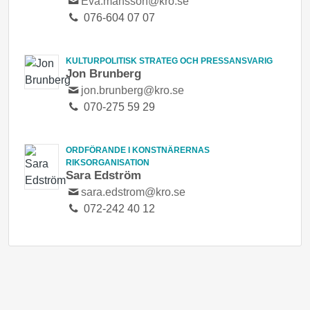
Eva.mansson@kro.se
076-604 07 07
KULTURPOLITISK STRATEG OCH PRESSANSVARIG
Jon Brunberg
jon.brunberg@kro.se
070-275 59 29
ORDFÖRANDE I KONSTNÄRERNAS
RIKSORGANISATION
Sara Edström
sara.edstrom@kro.se
072-242 40 12