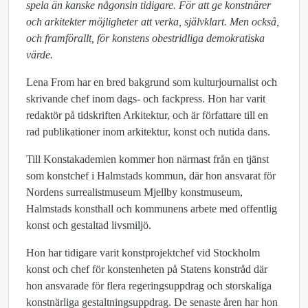
spela än kanske någonsin tidigare. För att ge konstnärer
och arkitekter möjligheter att verka, självklart. Men också,
och framförallt, för konstens obestridliga demokratiska
värde.
Lena From har en bred bakgrund som kulturjournalist och
skrivande chef inom dags- och fackpress. Hon har varit
redaktör på tidskriften Arkitektur, och är författare till en
rad publikationer inom arkitektur, konst och nutida dans.
Till Konstakademien kommer hon närmast från en tjänst
som konstchef i Halmstads kommun, där hon ansvarat för
Nordens surrealistmuseum Mjellby konstmuseum,
Halmstads konsthall och kommunens arbete med offentlig
konst och gestaltad livsmiljö.
Hon har tidigare varit konstprojektchef vid Stockholm
konst och chef för konstenheten på Statens konstråd där
hon ansvarade för flera regeringsuppdrag och storskaliga
konstnärliga gestaltningsuppdrag. De senaste åren har hon