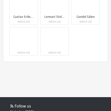
Gustav Eriksson, VD på Kläppen Ski Resort
Lennart Stolpe, Marknadschef på Kläppen Ski Resort
Gondol Sälen
MEDIA USE
MEDIA USE
MEDIA USE
MEDIA USE
MEDIA USE
Follow us