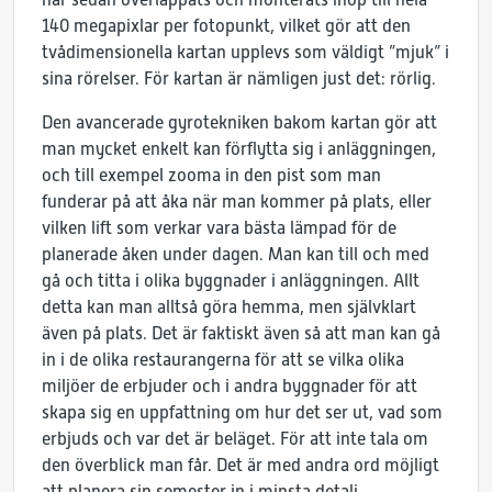
140 megapixlar per fotopunkt, vilket gör att den
tvådimensionella kartan upplevs som väldigt ”mjuk” i
sina rörelser. För kartan är nämligen just det: rörlig.
Den avancerade gyrotekniken bakom kartan gör att
man mycket enkelt kan förflytta sig i anläggningen,
och till exempel zooma in den pist som man
funderar på att åka när man kommer på plats, eller
vilken lift som verkar vara bästa lämpad för de
planerade åken under dagen. Man kan till och med
gå och titta i olika byggnader i anläggningen. Allt
detta kan man alltså göra hemma, men självklart
även på plats. Det är faktiskt även så att man kan gå
in i de olika restaurangerna för att se vilka olika
miljöer de erbjuder och i andra byggnader för att
skapa sig en uppfattning om hur det ser ut, vad som
erbjuds och var det är beläget. För att inte tala om
den överblick man får. Det är med andra ord möjligt
att planera sin semester in i minsta detalj.