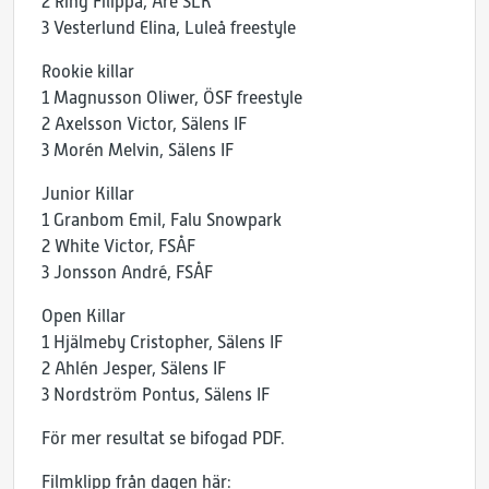
2 Ring Filippa, Åre SLK
3 Vesterlund Elina, Luleå freestyle
Rookie killar
1 Magnusson Oliwer, ÖSF freestyle
2 Axelsson Victor, Sälens IF
3 Morén Melvin, Sälens IF
Junior Killar
1 Granbom Emil, Falu Snowpark
2 White Victor, FSÅF
3 Jonsson André, FSÅF
Open Killar
1 Hjälmeby Cristopher, Sälens IF
2 Ahlén Jesper, Sälens IF
3 Nordström Pontus, Sälens IF
För mer resultat se bifogad PDF.
Filmklipp från dagen här: