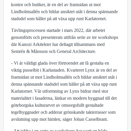
kontor och butiker, är en del av framsidan ut mot
Lindholmsallén och bildar ansiktet utåt i denna spännande
stadsdel som håller på att växa upp runt Karlatornet.
Tävlingsprocessen startade i mars 2022, där arbetet
genomförts och presenterats utifrån serie av tre workshops
där Kanozi Arkitekter har deltagit tillsammans med
Semrén & Månsson och General Architecture.
- Vi är väldigt glada över förtroendet att få gestalta en
viktig pusselbit i Karlastaden. Kvarteret Lynx är en del av
framsidan ut mot Lindholmsallén och bildar ansiktet utåt i
denna spännande stadsdel som håller på att växa upp runt
Karlatornet. Vår utformning av Lynx bidrar med stor
materialitet i fasaderna, länkar en modern byggnad till det
göteborgska kulturarvet av omsorgsfullt gestaltade
tegelbyggnader och adderar grönskande takterrasser som
avslutning upp mot himlen, säger Johan Casselbrant.
- Att jobba i en serie av workshops har varit en både