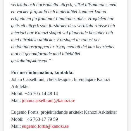
vertikala och horisontella uttryck, vilket tillsammans med
en vacker färgskala och materialitet kommer kunna
erbjuda en fin front mot Lindholms allén. Högdelen har
getts ett uttryck som förstärker dess vertikala rörelse och
interiört har Kanozi skapat väl planerade bostäder och
med attraktiva utblickar. Förslaget är robust och
bedömningsgruppen är trygg med att det kan bearbetas
mot ett genomförande med bibehållet
gestaltningskoncept.”'
För mer information, kontakta:
Johan Casselbrant, chefsdesigner, huvudägare Kanozi
Arkitekter
Mobil: +46 705-14 48 14
Mail:
johan.casselbrant@kanozi.se
Eugenio Fortis, projektledande arkitekt Kanozi Arkitekter
Mobil: +46 763-17 79 59
Mail:
eugenio.fortis@kanozi.se