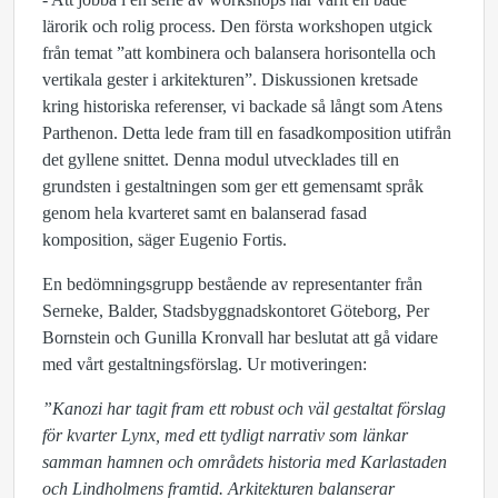
lärorik och rolig process. Den första workshopen utgick
från temat ”att kombinera och balansera horisontella och
vertikala gester i arkitekturen”. Diskussionen kretsade
kring historiska referenser, vi backade så långt som Atens
Parthenon. Detta lede fram till en fasadkomposition utifrån
det gyllene snittet. Denna modul utvecklades till en
grundsten i gestaltningen som ger ett gemensamt språk
genom hela kvarteret samt en balanserad fasad
komposition, säger Eugenio Fortis.
En bedömningsgrupp bestående av representanter från
Serneke, Balder, Stadsbyggnadskontoret Göteborg, Per
Bornstein och Gunilla Kronvall har beslutat att gå vidare
med vårt gestaltningsförslag. Ur motiveringen:
”Kanozi har tagit fram ett robust och väl gestaltat förslag
för kvarter Lynx, med ett tydligt narrativ som länkar
samman hamnen och områdets historia med Karlastaden
och Lindholmens framtid. Arkitekturen balanserar