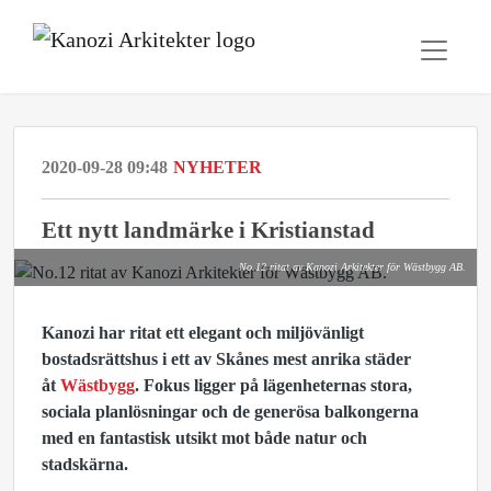
2020-09-28 09:48
NYHETER
Ett nytt landmärke i Kristianstad
No.12 ritat av Kanozi Arkitekter för Wästbygg AB.
Kanozi har ritat ett elegant och miljövänligt
bostadsrättshus i ett av Skånes mest anrika städer
åt
Wästbygg
. Fokus ligger på lägenheternas stora,
sociala planlösningar och de generösa balkongerna
med en fantastisk utsikt mot både natur och
stadskärna.