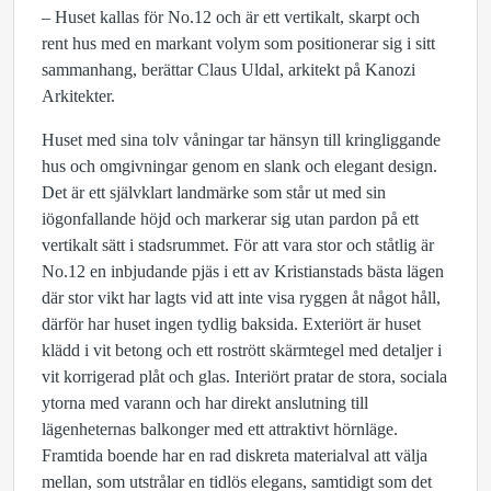
– Huset kallas för No.12 och är ett vertikalt, skarpt och
rent hus med en markant volym som positionerar sig i sitt
sammanhang, berättar Claus Uldal, arkitekt på Kanozi
Arkitekter.
Huset med sina tolv våningar tar hänsyn till kringliggande
hus och omgivningar genom en slank och elegant design.
Det är ett självklart landmärke som står ut med sin
iögonfallande höjd och markerar sig utan pardon på ett
vertikalt sätt i stadsrummet. För att vara stor och ståtlig är
No.12 en inbjudande pjäs i ett av Kristianstads bästa lägen
där stor vikt har lagts vid att inte visa ryggen åt något håll,
därför har huset ingen tydlig baksida. Exteriört är huset
klädd i vit betong och ett rostrött skärmtegel med detaljer i
vit korrigerad plåt och glas. Interiört pratar de stora, sociala
ytorna med varann och har direkt anslutning till
lägenheternas balkonger med ett attraktivt hörnläge.
Framtida boende har en rad diskreta materialval att välja
mellan, som utstrålar en tidlös elegans, samtidigt som det