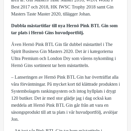
Best 2017 och 2018, HK IWSC Trophy 2018 samt Gin
Masters Taste Master 2020, tillägger Johan.
Dubbla mästartitlar till nya Hernö Pink BTL Gin som
tar plats i Hernö Gins huvudportfölj.
Även Hernö Pink BTL Gin får dubbel mästartitel i The
Spirit Business Gin Masters 2020. Det är i kategorierna
Ultra Premium och London Dry som vårens nykomling i
Hernö Gins sortiment tar hem mästartiteln.
– Lanseringen av Hernö Pink BTL Gin har överträffat alla
våra förväntningar. På mycket kort tid klättrade produkten i
Systembolagets rankingsystem och intog hyllplats i drygt
120 butiker. Det är med stor glädje jag i dag också kan
meddela att Hernö Pink BTL Gin går från att vara en
säsongsprodukt till att ta plats i vår huvudportfölj, avslöjar
Jon.
– Att just vår Pink BTL Gin tar hem mästartiteln i