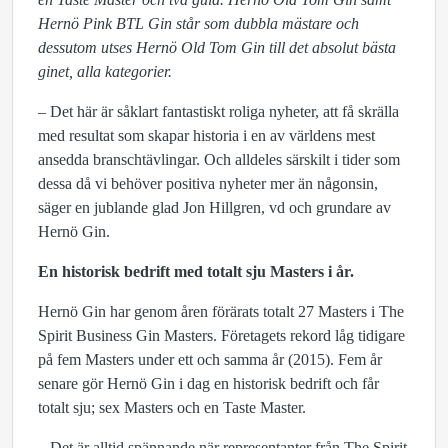
Hernö Pink BTL Gin står som dubbla mästare och
dessutom utses Hernö Old Tom Gin till det absolut bästa
ginet, alla kategorier.
– Det här är såklart fantastiskt roliga nyheter, att få skrälla
med resultat som skapar historia i en av världens mest
ansedda branschtävlingar. Och alldeles särskilt i tider som
dessa då vi behöver positiva nyheter mer än någonsin,
säger en jublande glad Jon Hillgren, vd och grundare av
Hernö Gin.
En historisk bedrift med totalt sju Masters i år.
Hernö Gin har genom åren förärats totalt 27 Masters i The
Spirit Business Gin Masters. Företagets rekord låg tidigare
på fem Masters under ett och samma år (2015). Fem år
senare gör Hernö Gin i dag en historisk bedrift och får
totalt sju; sex Masters och en Taste Master.
– Det är alltid spännande när representanter från The Spirit