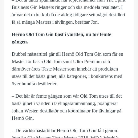
Business Gin Masters ringer och ska meddela resultatet. I
år var det extra kul då de aldrig tidigare sett något destilleri
få så många Masters i tävlingen, berättar Jon.
Hernö Old Tom Gin bäst i världen, nu för femte
gången.
Dubbel mästartitel går till Hernö Old Tom Gin som får en
Master för bästa Old Tom samt Ultra Premium och
därutöver årets Taste Master som innebär att produkten
utses till det bästa ginet, alla kategorier, i konkurrens med
över hundra destillerier.
– Det här är femte gången som vår Old Tom utses till det
bästa ginet i världen i tävlingssammanhang, poängterar
Johan Wester, destillatör och koordinator för tävlingar på
Hernö Gin.
– De världsmästartitlar Hernö Old Tom Gin fått genom
åren är: Gin Masters Taste Master 2016, WDA World’s