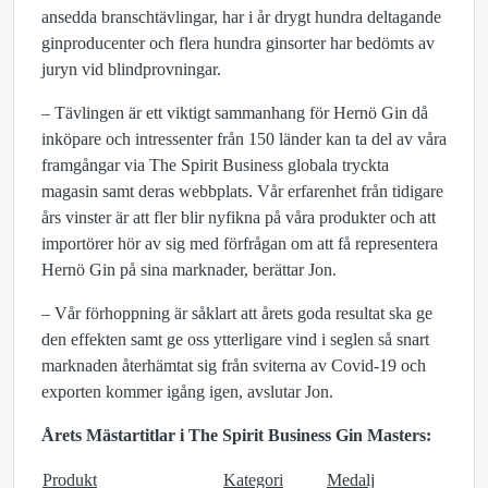
ansedda branschtävlingar, har i år drygt hundra deltagande
ginproducenter och flera hundra ginsorter har bedömts av
juryn vid blindprovningar.
– Tävlingen är ett viktigt sammanhang för Hernö Gin då
inköpare och intressenter från 150 länder kan ta del av våra
framgångar via The Spirit Business globala tryckta
magasin samt deras webbplats. Vår erfarenhet från tidigare
års vinster är att fler blir nyfikna på våra produkter och att
importörer hör av sig med förfrågan om att få representera
Hernö Gin på sina marknader, berättar Jon.
– Vår förhoppning är såklart att årets goda resultat ska ge
den effekten samt ge oss ytterligare vind i seglen så snart
marknaden återhämtat sig från sviterna av Covid-19 och
exporten kommer igång igen, avslutar Jon.
Årets Mästartitlar i The Spirit Business Gin Masters:
Produkt
Kategori
Medalj