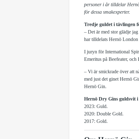
personer i år tilldelar Hern
för dessa smakexperter.
Tredje guldet i tävlingen
– Det är med stor glädje jag 
har tilldelats Hernö London
I juryn för International Sp
Emeritus på Beefeater, och 
– Vi är smickrade över att n
med just det ginet Hernö Gin
Hernö Gin.
Hernö Dry Gins guldsvit i 
2023: Guld.
2020: Double Gold.
2017: Gold.