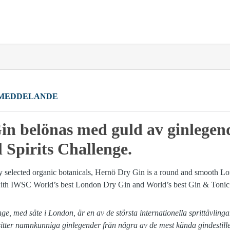
MEDDELANDE
n belönas med guld av ginlegend
 Spirits Challenge.
nge, med säte i London, är en av de största internationella sprittävlin
n sitter namnkunniga ginlegender från några av de mest kända gindestill