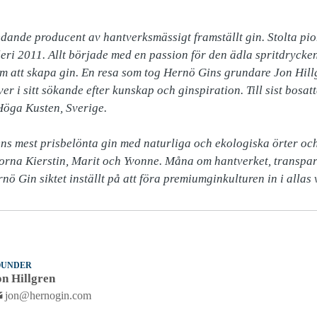
dande producent av hantverksmässigt framställt gin. Stolta pio
lleri 2011. Allt började med en passion för den ädla spritdryc
att skapa gin. En resa som tog Hernö Gins grundare Jon Hillgre
er i sitt sökande efter kunskap och ginspiration. Till sist bosatte
öga Kusten, Sverige.

s mest prisbelönta gin med naturliga och ekologiska örter och 
na Kierstin, Marit och Yvonne. Måna om hantverket, transparen
rnö Gin siktet inställt på att föra premiumginkulturen in i alla
OUNDER
on Hillgren
jon@hernogin.com