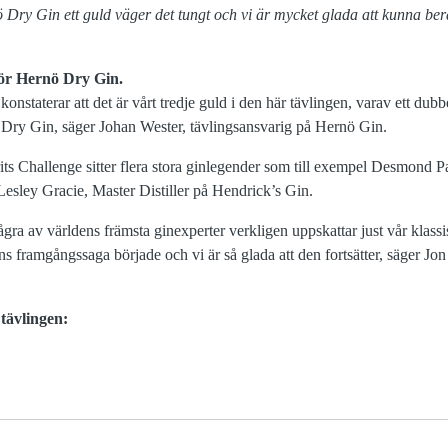
ö Dry Gin ett guld väger det tungt och vi är mycket glada att kunna berä
 för Hernö Dry Gin.
konstaterar att det är vårt tredje guld i den här tävlingen, varav ett dub
 Dry Gin, säger Johan Wester, tävlingsansvarig på Hernö Gin.
irits Challenge sitter flera stora ginlegender som till exempel Desmond P
Lesley Gracie, Master Distiller på Hendrick’s Gin.
ågra av världens främsta ginexperter verkligen uppskattar just vår klas
s framgångssaga började och vi är så glada att den fortsätter, säger Jon
tävlingen: