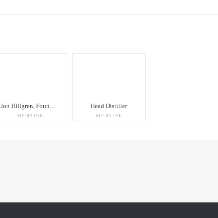
Jon Hillgren, Founder and Master Distiller. Driving force and passionate leader. Following his dream distilling gin inspired by the Swedish nature.
Head Distiller
MEDIA USE
MEDIA USE