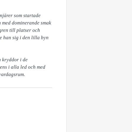
njärer som startade 
ken med dominerande smak 
n till platser och 
 han sig i den lilla byn 
kryddor i de 
s i alla led och med 
s vardagsrum.