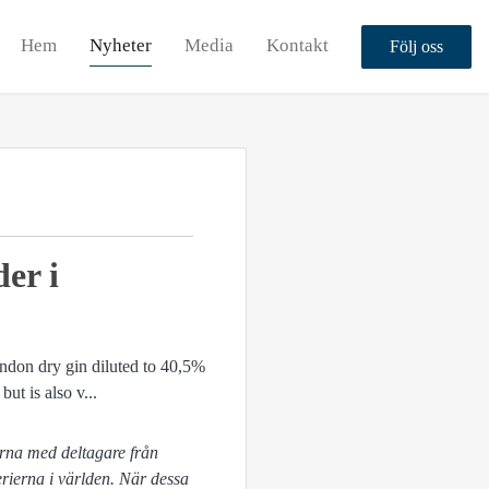
Hem
Nyheter
Media
Kontakt
Följ oss
er i
garna med deltagare från
erierna i världen. När dessa