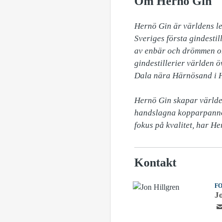
Om Hernö Gin
Hernö Gin är världens le
Sveriges första gindesti
av enbär och drömmen om 
gindestillerier världen öv
Dala nära Härnösand i H
Hernö Gin skapar världen
handslagna kopparpannor
fokus på kvalitet, har He
Kontakt
F
J