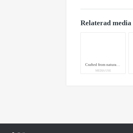
Relaterad media
Crafted from natural and carefully selected organic botanicals, Hernö Dry Gin is a round and smooth London dry gin diluted to 40,5% ABV. Hernö Dry Gin is awarded with IWSC World’s best London Dry Gin and World’s best Gin & Tonic but is also very enjoyable on its own.
MEDIA USE