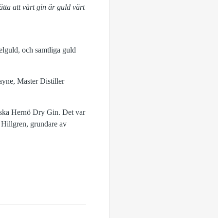
tta att vårt gin är guld värt
belguld, och samtliga guld
ayne, Master Distiller
siska Hernö Dry Gin. Det var
 Hillgren, grundare av