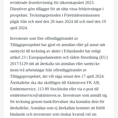
reviderade årsredovisning för räkenskapsåret 2023.
Därutöver görs tillägget för att rätta vissa felskrivningar i
prospektet. Teckningsperioden i Företrädesemissionen
pågår från och med den 28 mars 2024 till och med den 19
april 2024.
Investerare som före offentliggörandet av
Tilläggsprospektet har gjort en anmälan eller på annat sätt
samtyckt till teckning av aktier i Erbjudandet har enligt
artikel 23 i Europaparlamentets och rådets förordning (EU)
2017/1129 rätt att återkalla sin anmälan eller samtycke
inom två arbetsdagar från offentliggörandet av
Tilläggsprospektet, det vill säga senast den 17 april 2024.
Återkallelse ska ske skriftligen till Aktieinvest FK AB,
Emittentservice, 113 89 Stockholm eller via e-post till
emittentservice@aktieinvest.se. Investerare som anmält sig
för teckning genom bank/förvaltare ska kontakta dem för
återkallelse. Anmälan som ej återkallats kommer att förbli
bindande och investerare som önskar kvarstå vid sin