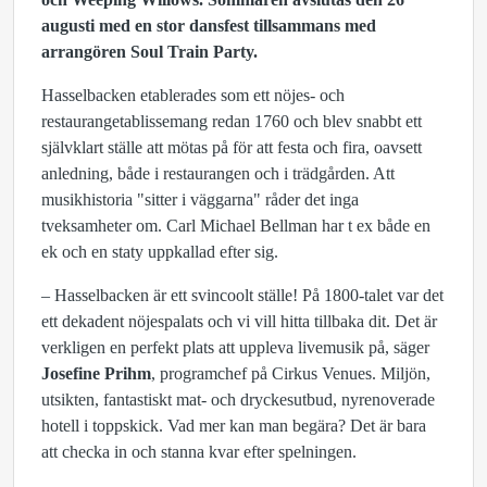
augusti med en stor dansfest tillsammans med
arrangören Soul Train Party.
Hasselbacken etablerades som ett nöjes- och
restaurangetablissemang redan 1760 och blev snabbt ett
självklart ställe att mötas på för att festa och fira, oavsett
anledning, både i restaurangen och i trädgården. Att
musikhistoria "sitter i väggarna" råder det inga
tveksamheter om. Carl Michael Bellman har t ex både en
ek och en staty uppkallad efter sig.
– Hasselbacken är ett svincoolt ställe! På 1800-talet var det
ett dekadent nöjespalats och vi vill hitta tillbaka dit. Det är
verkligen en perfekt plats att uppleva livemusik på, säger
Josefine Prihm
, programchef på Cirkus Venues. Miljön,
utsikten, fantastiskt mat- och dryckesutbud, nyrenoverade
hotell i toppskick. Vad mer kan man begära? Det är bara
att checka in och stanna kvar efter spelningen.