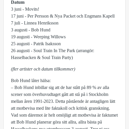
Datum
3 juni - Movits!
17 juni - Per Persson & Nya Packet och Engmans Kapell
7 juli - Linnea Henriksson
3 augusti - Bob Hund
19 augusti - Weeping Willows
25 augusti - Patrik Isaksson
26 augusti - Soul Train In The Park (arrangör:
Hasselbacken & Soul Train Party)
(fler artister och datum tillkommer)
Bob Hund låter hälsa:
–
Bob Hund inbillar sig att de har stått på 89 % av alla
scener som överhuvudtaget gått att stå på i Stockholm
mellan åren 1991-2023. Detta påstående är antagligen lätt
att motbevisa med lite faktakoll och kritisk granskning.
Vad som däremot är helt omöjligt att motbevisa är faktumet
att Bob Hund planerar göra sitt allra, allra bästa på
Hasselbackens nya utomhusscen 3 augusti. Tror ni oss