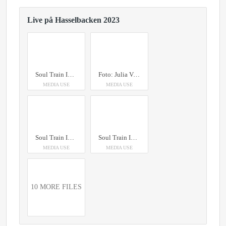
Live på Hasselbacken 2023
Soul Train In The Park (foto: Julia Viklund)
Foto: Julia Viklund
MEDIA USE
MEDIA USE
Soul Train In The Park (foto: Julia Viklund)
Soul Train In The Park (foto: Julia Viklund)
MEDIA USE
MEDIA USE
10 MORE FILES