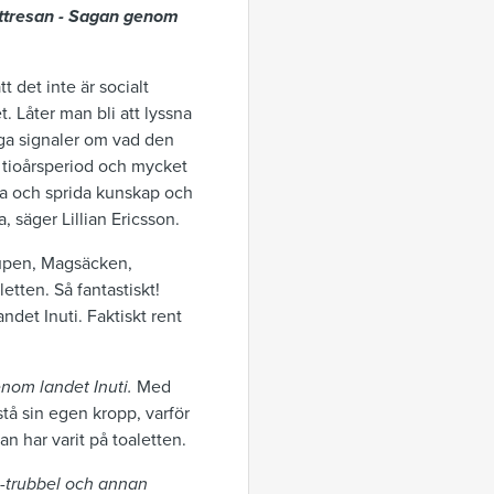
ttresan - Sagan genom
 det inte är socialt
. Låter man bli att lyssna
iga signaler om vad den
 tioårsperiod och mycket
era och sprida kunskap och
 säger Lillian Ericsson.
rupen, Magsäcken,
etten. Så fantastiskt!
ndet Inuti. Faktiskt rent
nom landet Inuti.
Med
rstå sin egen kropp, varför
n har varit på toaletten.
s-trubbel och annan