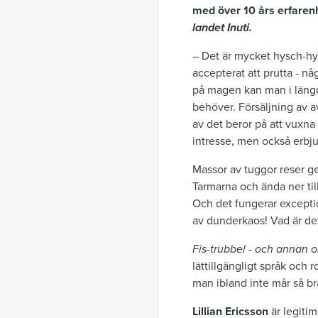
med över 10 års erfaren
landet Inuti.
– Det är mycket hysch-hysc
accepterat att prutta - n
på magen kan man i längde
behöver. Försäljning av 
av det beror på att vuxna
intresse, men också erbju
Massor av tuggor reser g
Tarmarna och ända ner till
Och det fungerar exception
av dunderkaos! Vad är de
Fis-trubbel - och annan o
lättillgängligt språk och r
man ibland inte mår så bra
Lillian Ericsson
är legiti