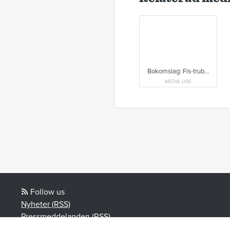
Bokomslag: Fis-trubbel
MEDIA USE
Follow us
Nyheter (RSS)
Pressmeddelanden (RSS)
Bloggposter (RSS)