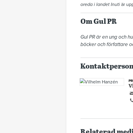
oreda i landet Inuti
är upp
Om Gul PR
Gul PR är en ung och h
böcker och författare o
Kontaktperso
P
V
Relaterad med