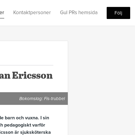
er
Kontaktpersoner
Gul PRs hemsida
Följ
ian Ericsson
Bokomslag: Fis-trubbel
e barn och vuxna. I sin
och pedagogiskt varför
ricsson är sjuksköterska