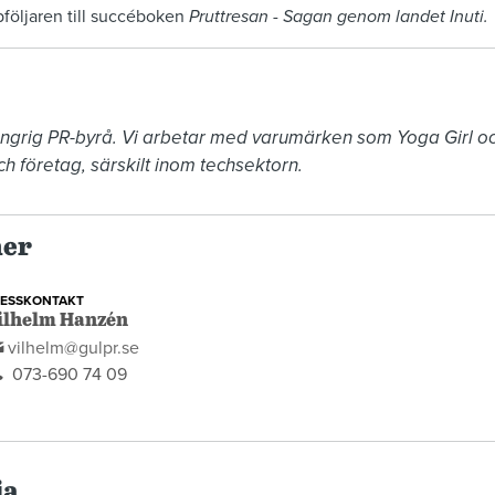
följaren till succéboken
Pruttresan - Sagan genom landet Inuti.
ungrig PR-byrå. Vi arbetar med varumärken som Yoga Girl 
ch företag, särskilt inom techsektorn.
ner
RESSKONTAKT
ilhelm Hanzén
vilhelm@gulpr.se
073-690 74 09
ia