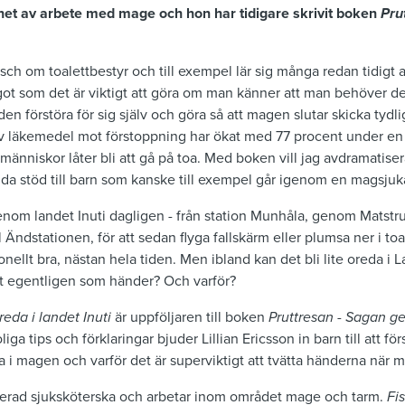
het av arbete med mage och hon har tidigare skrivit boken
Pru
h om toalettbestyr och till exempel lär sig många redan tidigt att
ågot som det är viktigt att göra om man känner att man behöver det
n förstöra för sig själv och göra så att magen slutar skicka tydl
av läkemedel mot förstoppning har ökat med 77 procent under en
 människor låter bli att gå på toa. Med boken vill jag avdramatis
da stöd till barn som kanske till exempel går igenom en magsjuka,
enom landet Inuti dagligen - från station Munhåla, genom Matst
 Ändstationen, för att sedan flyga fallskärm eller plumsa ner i toal
ellt bra, nästan hela tiden. Men ibland kan det bli lite oreda i La
t egentligen som händer? Och varför?
reda i landet Inuti
är uppföljaren till boken
Pruttresan - Sagan ge
oliga tips och förklaringar bjuder Lillian Ericsson in barn till att fö
 i magen och varför det är superviktigt att tvätta händerna när ma
merad sjuksköterska och arbetar inom området mage och tarm.
Fi