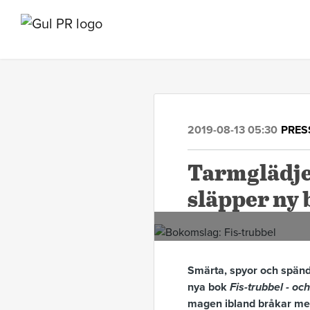
2019-08-13 05:30
PRES
Tarmglädje 
släpper ny
Smärta, spyor och spända
nya bok
Fis-trubbel - och
magen ibland bråkar med 