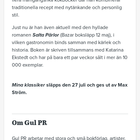
flera framgångsrika kokböcker där han kombinerar
traditionella recept med nytänkande och personlig
stil.
Just nu är han även aktuell med den hyllade
romanen
Salta Pärlor
(Bazar boksläpp 12 maj), i
vilken gastronomin binds samman med kärlek och
historia. Boken är skriven tillsammans med Katarina
Ekstedt och har på bara ett par veckor sålt i mer än 10
000 exemplar.
Mina klassiker
släpps den 27 juli och ges ut av Max
Ström.
Om Gul PR
Gul PR arbetar med stora och små bokförlag, artister,