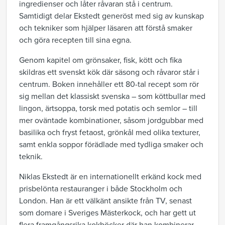
ingredienser och låter råvaran stå i centrum.
Samtidigt delar Ekstedt generöst med sig av kunskap
och tekniker som hjälper läsaren att förstå smaker
och göra recepten till sina egna.
Genom kapitel om grönsaker, fisk, kött och fika
skildras ett svenskt kök där säsong och råvaror står i
centrum. Boken innehåller ett 80-tal recept som rör
sig mellan det klassiskt svenska – som köttbullar med
lingon, ärtsoppa, torsk med potatis och semlor – till
mer oväntade kombinationer, såsom jordgubbar med
basilika och fryst fetaost, grönkål med olika texturer,
samt enkla soppor förädlade med tydliga smaker och
teknik.
Niklas Ekstedt är en internationellt erkänd kock med
prisbelönta restauranger i både Stockholm och
London. Han är ett välkänt ansikte från TV, senast
som domare i Sveriges Mästerkock, och har gett ut