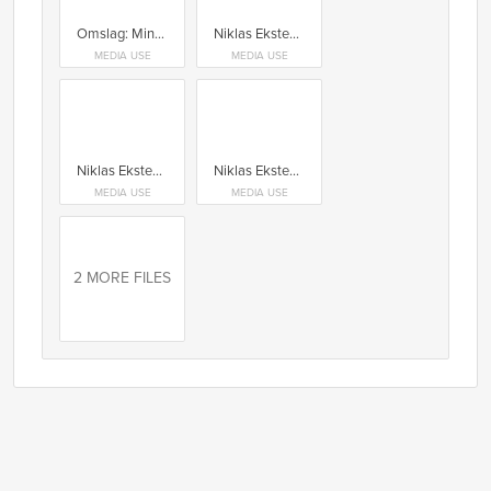
Omslag: Mina klassiker
Niklas Ekstedt Foto: Haraala Hamilton
MEDIA USE
MEDIA USE
Niklas Ekstedt Foto: Haraala Hamilton
Niklas Ekstedt Foto: Haraala Hamilton
MEDIA USE
MEDIA USE
2 MORE FILES