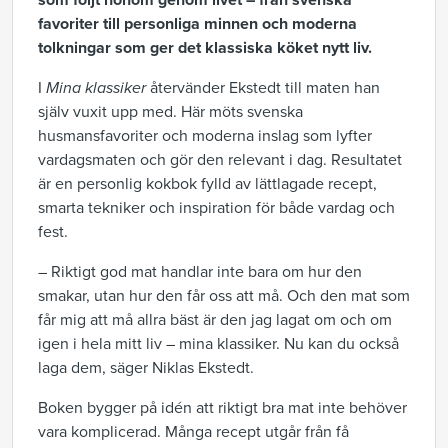
som följt honom genom livet – från svenska
favoriter till personliga minnen och moderna
tolkningar som ger det klassiska köket nytt liv.
I
Mina klassiker
återvänder Ekstedt till maten han
själv vuxit upp med. Här möts svenska
husmansfavoriter och moderna inslag som lyfter
vardagsmaten och gör den relevant i dag. Resultatet
är en personlig kokbok fylld av lättlagade recept,
smarta tekniker och inspiration för både vardag och
fest.
– Riktigt god mat handlar inte bara om hur den
smakar, utan hur den får oss att må. Och den mat som
får mig att må allra bäst är den jag lagat om och om
igen i hela mitt liv – mina klassiker. Nu kan du också
laga dem, säger Niklas Ekstedt.
Boken bygger på idén att riktigt bra mat inte behöver
vara komplicerad. Många recept utgår från få