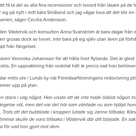
att få ta del av alla fina recensioner och lovord från läsare på de 
sig på nytt i mitt kära Småland och jag vågar lova att det blir en
serien, säger Cecilia Andersson.
den Västervik och konsulten Anna Svanström är bara dagar från en
 grusas dock av tvivel, inte bara på sig själv utan även på för
pt från fängelset.
sören Veronika Johansson för att hålla livet flytande. Det är gle
s. En uppvaktning från oväntat håll är precis vad hon behöver. Ti
ar möts ute i Lunds by när Föreläsarföreningens redovisning plö
mmer upp på ytan.
ten stack i väg något. Han visste att de inte hade ödslat någon t
ängelse väl, men det var det här som väntade nu som hjälpt ho
llt. Trots att det bubblade i kroppen lutade sig Janne tillbaka. Kä
mmar skulle de vara tillbaka i Västervik där allt började. En sa
la för vad hon gjort mot dem.