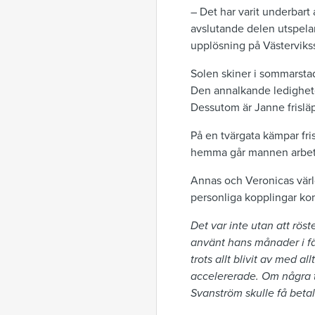
– Det har varit underbart 
avslutande delen utspelar 
upplösning på Västerviks
Solen skiner i sommarsta
Den annalkande ledigheten
Dessutom är Janne frisläp
På en tvärgata kämpar fri
hemma går mannen arbetslö
Annas och Veronicas värld
personliga kopplingar ko
Det var inte utan att rös
använt hans månader i f
trots allt blivit av med a
accelererade. Om några ti
Svanström skulle få beta