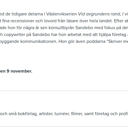
d de tidigare delarna i Västervikserien
Vid avgrundens rand
,
I 
ot fina recensioner och lovord från läsare över hela landet. Efter 
tade hon för några år sen konsultbyrån Sandebo med fokus på de
ch copywriter på Sandebo har hon arbetat med att hjälpa företag at
byggande kommunikationen. Hon gör även poddarna “Skriver med
den 9 november.
ch små bokförlag, artister, turnéer, filmer, samt företag och profi