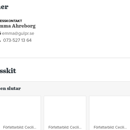
ner
RESSKONTAKT
mma Ahreborg
emma@gulpr.se
073-527 13 64
sskit
ken slutar
Författarbild: Cecilia Andersson Foto: Nathalie Chavez
Författarbild: Cecilia Andersson Foto: Nathalie Chavez
Författarbild: Cecilia Andersson Foto: Nathalie Chavez