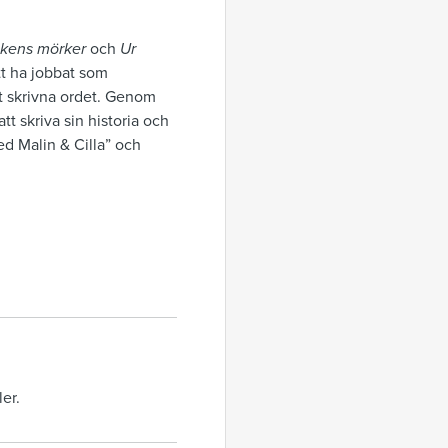
vikens mörker
och
Ur
att ha jobbat som
t skrivna ordet. Genom
t skriva sin historia och
 Malin & Cilla” och
ler.