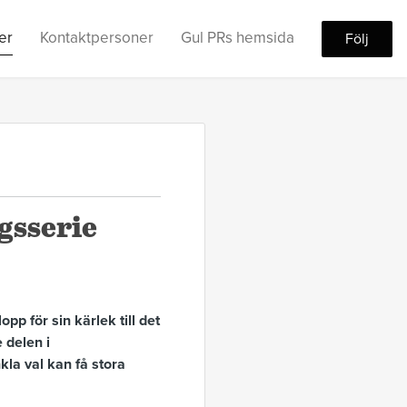
er
Kontaktpersoner
Gul PRs hemsida
Följ
gsserie
pp för sin kärlek till det
 delen i
kla val kan få stora