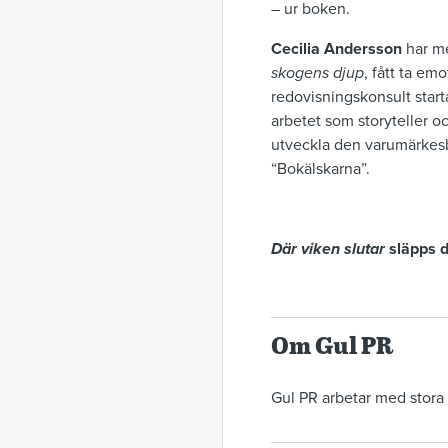
– ur boken.
Cecilia Andersson
har me
skogens djup
, fått ta em
redovisningskonsult star
arbetet som storyteller o
utveckla den varumärkes
“Bokälskarna”.
Där viken slutar
släpps 
Om Gul PR
Gul PR arbetar med stora o