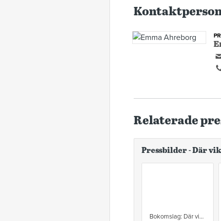
Kontaktperso
P
E
Relaterade pre
Pressbilder - Där vi
Bokomslag: Där viken slutar