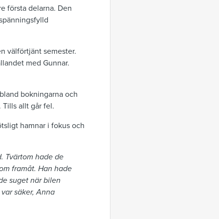
tre första delarna. Den
 spänningsfylld
 välförtjänt semester.
hållandet med Gunnar.
st bland bokningarna och
lls allt går fel.
tsligt hamnar i fokus och
id. Tvärtom hade de
nom framåt. Han hade
nde suget när bilen
k var säker, Anna