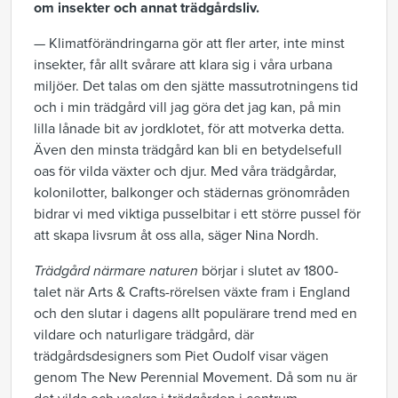
om insekter och annat trädgårdsliv.
— Klimatförändringarna gör att fler arter, inte minst
insekter, får allt svårare att klara sig i våra urbana
miljöer. Det talas om den sjätte massutrotningens tid
och i min trädgård vill jag göra det jag kan, på min
lilla lånade bit av jordklotet, för att motverka detta.
Även den minsta trädgård kan bli en betydelsefull
oas för vilda växter och djur. Med våra trädgårdar,
kolonilotter, balkonger och städernas grönområden
bidrar vi med viktiga pusselbitar i ett större pussel för
att skapa livsrum åt oss alla, säger Nina Nordh.
Trädgård närmare naturen
börjar i slutet av 1800-
talet när Arts & Crafts-rörelsen växte fram i England
och den slutar i dagens allt populärare trend med en
vildare och naturligare trädgård, där
trädgårdsdesigners som Piet Oudolf visar vägen
genom The New Perennial Movement. Då som nu är