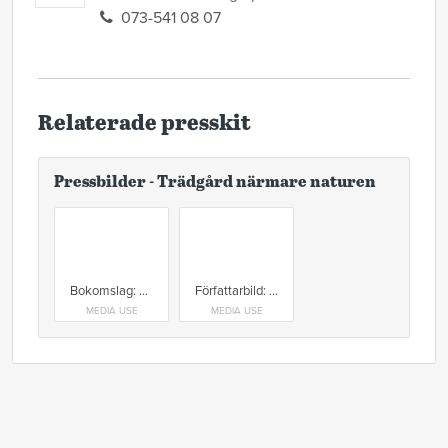
073-541 08 07
Relaterade presskit
Pressbilder - Trädgård närmare naturen
Bokomslag: Trädgård närmare naturen
Författarbild: Nina Nordh Foto: Linn Nordh
MEDIA USE
MEDIA USE