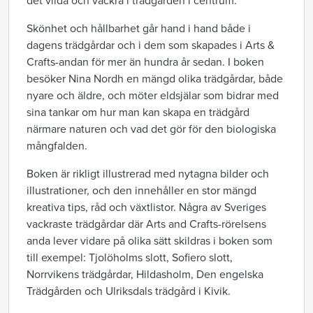
det vilda och vackra i trädgården i centrum.
Skönhet och hållbarhet går hand i hand både i
dagens trädgårdar och i dem som skapades i Arts &
Crafts-andan för mer än hundra år sedan. I boken
besöker Nina Nordh en mängd olika trädgårdar, både
nyare och äldre, och möter eldsjälar som bidrar med
sina tankar om hur man kan skapa en trädgård
närmare naturen och vad det gör för den biologiska
mångfalden.
Boken är rikligt illustrerad med nytagna bilder och
illustrationer, och den innehåller en stor mängd
kreativa tips, råd och växtlistor. Några av Sveriges
vackraste trädgårdar där Arts and Crafts-rörelsens
anda lever vidare på olika sätt skildras i boken som
till exempel: Tjolöholms slott, Sofiero slott,
Norrvikens trädgårdar, Hildasholm, Den engelska
Trädgården och Ulriksdals trädgård i Kivik.