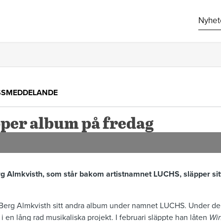
Nyhet
SSMEDDELANDE
per album på fredag
g Almkvisth, som står bakom artistnamnet LUCHS, släpper si
.
ik Berg Almkvisth sitt andra album under namnet LUCHS. Under de
i en lång rad musikaliska projekt. I februari släppte han låten
Win