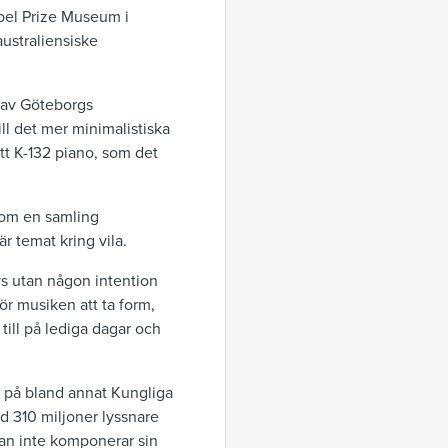
bel Prize Museum i
ustraliensiske
 av Göteborgs
l det mer minimalistiska
itt K-132 piano, som det
som en samling
r temat kring vila.
vs utan någon intention
ör musiken att ta form,
 till på lediga dagar och
n på bland annat Kungliga
 310 miljoner lyssnare
han inte komponerar sin