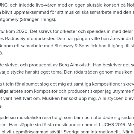
NG, och inledde live-våren med en egen slutsåld konsert på No
 blivit uppmärksammad för sitt musikaliska samarbete med den a
tgomery (Stranger Things).
kur
kom 2020. Det skrevs för orkester och spelades in med delar
s Radios Symfoniorkester. Den här gången ville han återvända til
 Genom ett samarbete med Steinway & Sons fick han tillgång till s
å.
de skrivet och producerat av Berg Almkvisth. Han beskriver det 
 varje stycke har sitt eget tema. Den röda tråden genom musiken ä
 titeln för albumet slog det mig att samtliga kompositioner skre
dagliga arbete som kompositör och producent skapar jag utrymme f
et varit helt tvärt om. Musiken har sökt upp mig. Alla stycken blev
g.
jade sin musikaliska resa tidigt som barn och utbildade sig seda
lm. Han släppte sin första musik under namnet LUCHS 2016. Med
 blivit uppmärksammad såväl i Sverige som internationellt. När 