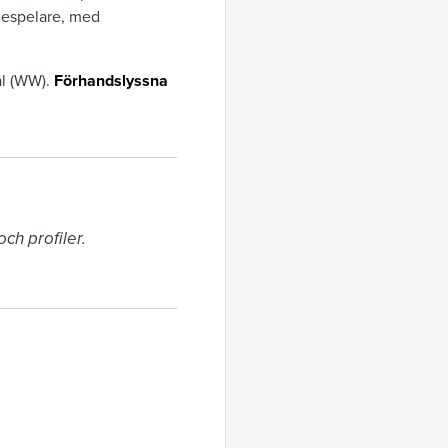
despelare, med
al (WW).
Förhandslyssna
h profiler. 
