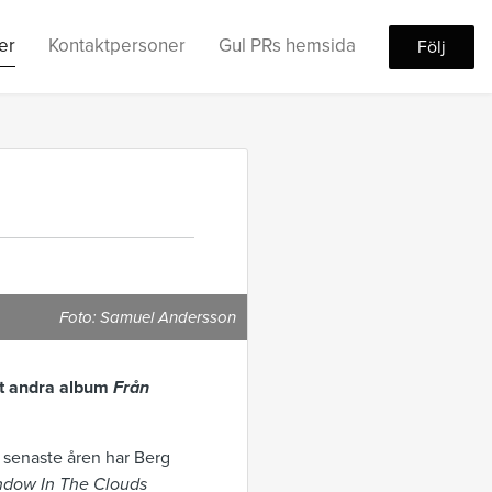
er
Kontaktpersoner
Gul PRs hemsida
Följ
Foto: Samuel Andersson
tt andra album
Från
 senaste åren har Berg
dow In The Clouds