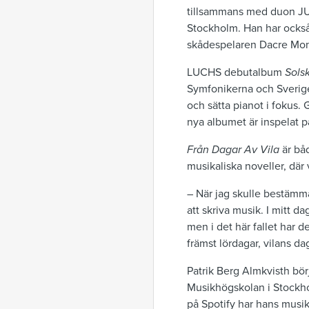
tillsammans med duon JU
Stockholm. Han har också
skådespelaren Dacre Mon
LUCHS debutalbum
Sols
Symfonikerna och Sverige
och sätta pianot i fokus.
nya albumet är inspelat p
Från Dagar Av Vila
är bå
musikaliska noveller, där
– När jag skulle bestämma
att skriva musik. I mitt 
men i det här fallet har d
främst lördagar, vilans da
Patrik Berg Almkvisth bör
Musikhögskolan i Stockho
på Spotify har hans musik