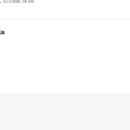
073-690 74 09
ia