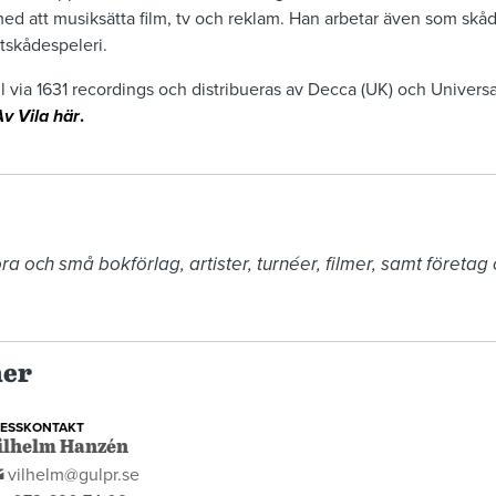
ed att musiksätta film, tv och reklam. Han arbetar även som skå
tskådespeleri.
l via 1631 recordings och distribueras av Decca (UK) och Univers
v Vila här
.
a och små bokförlag, artister, turnéer, filmer, samt företag oc
ner
RESSKONTAKT
ilhelm Hanzén
vilhelm@gulpr.se