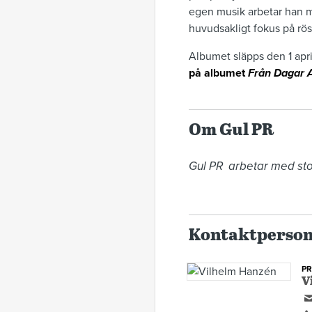
egen musik arbetar han m
huvudsakligt fokus på rös
Albumet släpps den 1 apri
på albumet
Från Dagar A
Om Gul PR
Gul PR  arbetar med stor
Kontaktperso
P
V