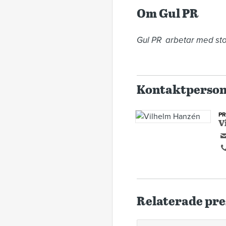
Om Gul PR
Gul PR  arbetar med stor
Kontaktperso
P
V
Relaterade pre