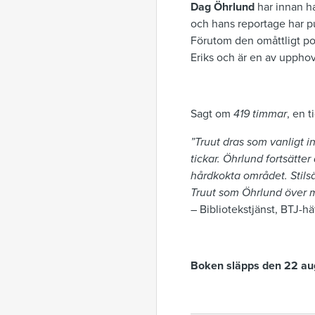
Dag Öhrlund
har innan ha
och hans reportage har pu
Förutom den omåttligt po
Eriks och är en av uppho
Sagt om
419 timmar
, en 
”Truut dras som vanligt in
tickar. Öhrlund fortsätter
hårdkokta området. Stils
Truut som Öhrlund över m
– Bibliotekstjänst, BTJ-hä
Boken släpps den 22 au