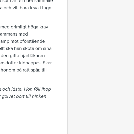
 som är fel i det samhälle
 och vill bara leva i lugn
t med orimligt höga krav
llsammans med
 kamp mot oförstående
llt ska han sköta om sina
den gifta hjärtläkaren
ansdotter kidnappas, ökar
onom på rätt spår, till
 och låste. Hon föll ihop
olvet bort till hinken