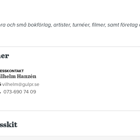
a och små bokförlag, artister, turnéer, filmer, samt företag oc
ner
RESSKONTAKT
ilhelm Hanzén
vilhelm@gulpr.se
073-690 74 09
sskit