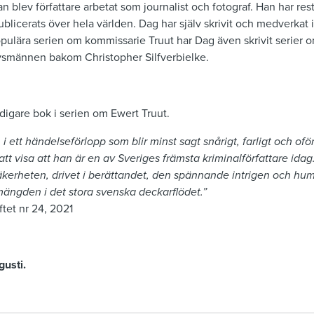
n blev författare arbetat som journalist och fotograf. Han har res
blicerats över hela världen. Dag har själv skrivit och medverkat
pulära serien om kommissarie Truut har Dag även skrivit serie
vsmännen bakom Christopher Silfverbielke.
tidigare bok i serien om Ewert Truut.
 i ett händelseförlopp som blir minst sagt snårigt, farligt och o
 att visa att han är en av Sveriges främsta kriminalförfattare idag
äkerheten, drivet i berättandet, den spännande intrigen och hum
ängden i det stora svenska deckarflödet.”
ftet nr 24, 2021
gusti.