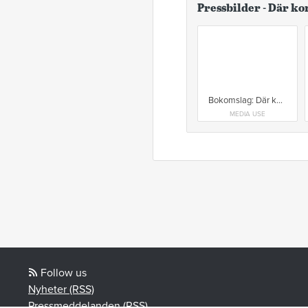
Pressbilder - Där k
Bokomslag: Där korparna skriker
MEDIA USE
Follow us
Nyheter (RSS)
Pressmeddelanden (RSS)