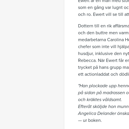
Ewert är en man med stort
som en gång var lugnt och 
och ro. Ewert vill se till
Dottern till en rik affär
och den buttre men varmh
medarbetarna Carolina He
chefer som inte vill hjäl
husdjur, inklusive den ny
Rebecca. När Ewert får en
trycket på hans grupp max
ett actionladdat och dödli
"Han plockade upp hennes 
på sidan på madrassen oc
och kräktes våldsamt.
Efteråt sköljde hon munne
Angelica Delander önskad
— ur boken.