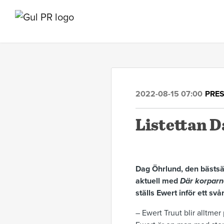
2022-08-15 07:00
PRE
Listettan D
Dag Öhrlund, den bästsä
aktuell med
Där korparn
ställs Ewert inför ett s
– Ewert Truut blir alltmer