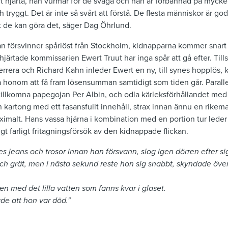
 hjärta, han vurmar för de svaga och han är förbannad på mycket
tryggt. Det är inte så svårt att förstå. De flesta människor är goda
 att de kan göra det, säger Dag Öhrlund.
sman försvinner spårlöst från Stockholm, kidnapparna kommer snar
järtade kommissarien Ewert Truut har inga spår att gå efter. Ti
rrera och Richard Kahn inleder Ewert en ny, till synes hopplös,
pa honom att få fram lösensumman samtidigt som tiden går. Paralle
tillkomna papegojan Per Albin, och odla kärleksförhållandet med 
 kartong med ett fasansfullt innehåll, strax innan ännu en rikem
imalt. Hans vassa hjärna i kombination med en portion tur leder h
gt farligt fritagningsförsök av den kidnappade flickan.
jeans och trosor innan han försvann, slog igen dörren efter sig
h grät, men i nästa sekund reste hon sig snabbt, skyndade över g
n med det lilla vatten som fanns kvar i glaset.
e att hon var död."