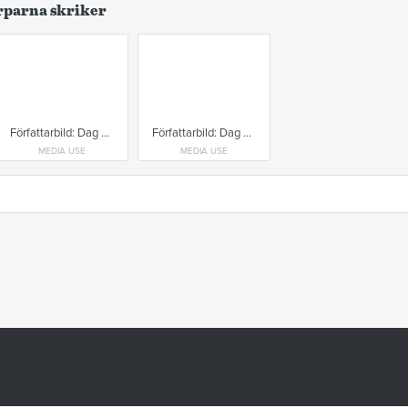
orparna skriker
Författarbild: Dag Öhrlund Foto: Knut Koivisto
Författarbild: Dag Öhrlund Foto: Jan Dahlqvist/jd_portraitphotos
MEDIA USE
MEDIA USE