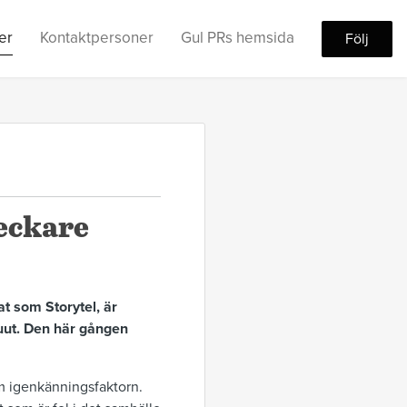
er
Kontaktpersoner
Gul PRs hemsida
Följ
deckare
t som Storytel, är
ruut. Den här gången
 om igenkänningsfaktorn.