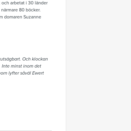
t och arbetat i 30 länder
 i närmare 80 böcker.
r om domaren Suzanne
förutsägbart. Och klockan
. Inte minst inom det
orn lyfter såväl Ewert