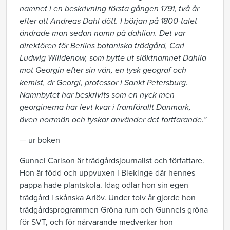
namnet i en beskrivning första gången 1791, två år
efter att Andreas Dahl dött. I början på 1800-talet
ändrade man sedan namn på dahlian. Det var
direktören för Berlins botaniska trädgård, Carl
Ludwig Willdenow, som bytte ut släktnamnet Dahlia
mot Georgin efter sin vän, en tysk geograf och
kemist, dr Georgi, professor i Sankt Petersburg.
Namnbytet har beskrivits som en nyck men
georginerna har levt kvar i framförallt Danmark,
även norrmän och tyskar använder det fortfarande.”
— ur boken
Gunnel Carlson är trädgårdsjournalist och författare.
Hon är född och uppvuxen i Blekinge där hennes
pappa hade plantskola. Idag odlar hon sin egen
trädgård i skånska Arlöv. Under tolv år gjorde hon
trädgårdsprogrammen Gröna rum och Gunnels gröna
för SVT, och för närvarande medverkar hon