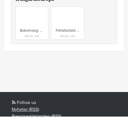
Bokomslag: Gunnels 100 gröna pärlor i trädgårdseuropa
Författarbild: Gunnel Carlson Foto: Pernilla Bergdahl
MEDIA USE
MEDIA USE
Follow us
Nyheter (RSS)
Pressmeddelanden (RSS)
Bloggposter (RSS)