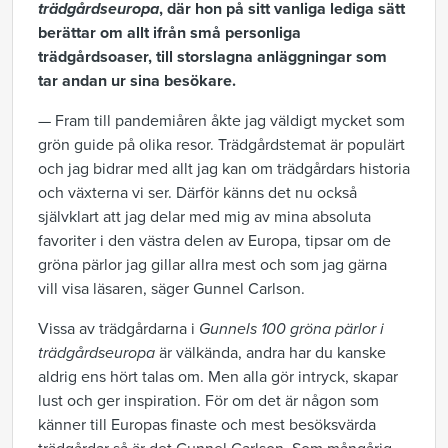
trädgårdseuropa
, där hon på sitt vanliga lediga sätt
berättar om allt ifrån små personliga
trädgårdsoaser, till storslagna anläggningar som
tar andan ur sina besökare.
— Fram till pandemiåren åkte jag väldigt mycket som
grön guide på olika resor. Trädgårdstemat är populärt
och jag bidrar med allt jag kan om trädgårdars historia
och växterna vi ser. Därför känns det nu också
självklart att jag delar med mig av mina absoluta
favoriter i den västra delen av Europa, tipsar om de
gröna pärlor jag gillar allra mest och som jag gärna
vill visa läsaren, säger Gunnel Carlson.
Vissa av trädgårdarna i
Gunnels 100 gröna pärlor i
trädgårdseuropa
är välkända, andra har du kanske
aldrig ens hört talas om. Men alla gör intryck, skapar
lust och ger inspiration. För om det är någon som
känner till Europas finaste och mest besöksvärda