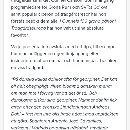
trädgårdar så är det Gunnel Carlson. Som mångårig
programledare för Gröna Rum och SVT:s Go’kväll
samt populär ciceron på trädgårdsresor har hon
förstås besökt dem alla.
I Gunnels 100 gröna pärlor i
Trädgårdseuropa
har hon valt ut sina absoluta
favoriter.
Varje presentation avslutas med ett tips, till exempel
hur man anlägger en egen timjangång eller
insiderinformation om när och hur man bäst besöker
en viss trädgård.
“På danska kallas dahlior ofta för georginer. Det kan
bli helt obegripligt vilken blomma dansken menar
om man inte i förväg vet att det är så. Och
danskarna älskar sina georginer. Namnet dahlia fick
arten efter den svenske Linnélärjungen Andreas
Dahl – fast han inte alls hade något med upptäckten
att göra. Spanjoren Antonio José Cavanilles,
verksam i Madrids botaniska trädgård, använde