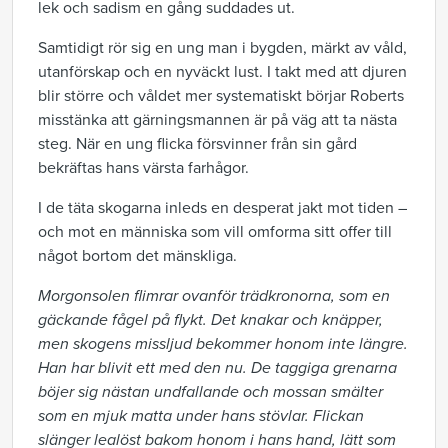
lek och sadism en gång suddades ut.
Samtidigt rör sig en ung man i bygden, märkt av våld,
utanförskap och en nyväckt lust. I takt med att djuren
blir större och våldet mer systematiskt börjar Roberts
misstänka att gärningsmannen är på väg att ta nästa
steg. När en ung flicka försvinner från sin gård
bekräftas hans värsta farhågor.
I de täta skogarna inleds en desperat jakt mot tiden –
och mot en människa som vill omforma sitt offer till
något bortom det mänskliga.
Morgonsolen flimrar ovanför trädkronorna, som en
gäckande fågel på flykt. Det knakar och knäpper,
men skogens missljud bekommer honom inte längre.
Han har blivit ett med den nu. De taggiga grenarna
böjer sig nästan undfallande och mossan smälter
som en mjuk matta under hans stövlar. Flickan
slänger lealöst bakom honom i hans hand, lätt som