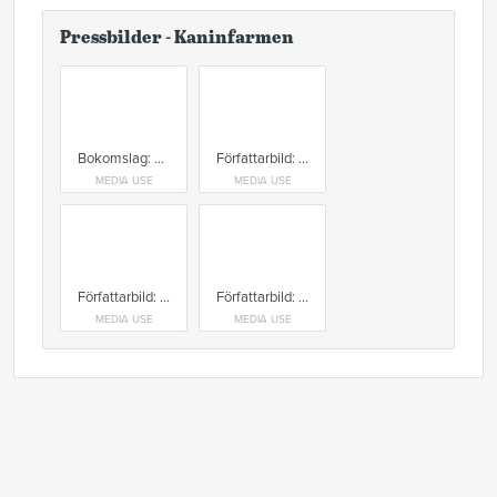
Pressbilder - Kaninfarmen
Bokomslag: Kaninfarmen
Författarbild: Johan Brännström Foto: Adam Wrafter
MEDIA USE
MEDIA USE
Författarbild: Johan Brännström Foto: Adam Wrafter
Författarbild: Johan Brännström Foto: Anna Drvnik
MEDIA USE
MEDIA USE