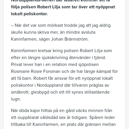
Nordupplands-serien där läsaren kommer att få
följa polisen Robert Lilja som tar över ett nyöppnat
lokalt poliskontor.
– När det var som mörkast trodde jag att jag aldrig
skulle kunna skriva mer, än mindre avsluta
Kaninfarmen, säger Johan Brännström.
Kaninfarmen
kretsar kring polisen Robert Lilja som
efter en längre sjukskrivning återvänder i tjänst.
Privat lever han i en relation med sjöpolisen
Rosmarie Rosie Forsman och de har länge kämpat för
att få barn. Robert får ansvar för ett nyöppnat lokalt
poliskontor i Norduppland där tillvaron präglas av
småbrott, glesbygd och ett till synes stillastående
lugn.
När döda kajor hittas på en gård väcks minnen från
ett ouppklarat våldsdåd sex år tidigare. Spåren leder
tillbaka till Kaninfarmen, en plats där gränsen mellan