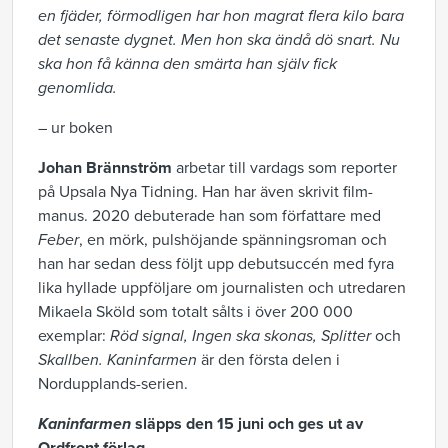
en fjäder, förmodligen har hon magrat flera kilo bara
det senaste dygnet. Men hon ska ändå dö snart. Nu
ska hon få känna den smärta han själv fick
genomlida.
– ur boken
Johan Brännström
arbetar till vardags som reporter
på Upsala Nya Tidning. Han har även skrivit film­
manus. 2020 debuterade han som författare med
Feber
, en mörk, pulshöjande spänningsroman och
han har sedan dess följt upp debutsuccén med fyra
lika hyllade uppföljare om journalisten och utredaren
Mikaela Sköld som totalt sålts i över 200 000
exemplar:
Röd signal, Ingen ska skonas, Splitter
och
Skallben.
Kaninfarmen
är den första delen i
Nordupplands-serien.
Kaninfarmen
släpps den 15 juni och ges ut av