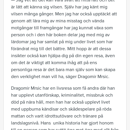
— Jag vet att det kan vara svårt att hitta rätt och det
är lätt att känna sig vilsen. Själv har jag känt mig
vilsen många gånger. Men jag har också upptäckt att
genom att lära mig av mina misstag och vända
motgångar till framgångar har jag kunnat växa som
person och i den här boken delar jag med mig av
lärdomar jag har samlat på mig under livet som har
förändrat mig till det bättre. Mitt hopp är att dessa
insikter också kan hjälpa dig på din egen resa, även
om det är viktigt att komma ihåg att på ens
personliga resa är det bara man själv som kan skapa
den verklighet man vill ha, säger Dragomir Mrsic.
Dragomir Mrsic har en livsresa som få andra där han
har upplevt utanförskap, kriminalitet, missbruk och
död på nära håll, men han har också upplevt livet
med uppburna kändisar och skådespelare på röda
mattan och varit idrottsutövare och tränare på
landslagsnivå. Hans unika historia har gjort honom