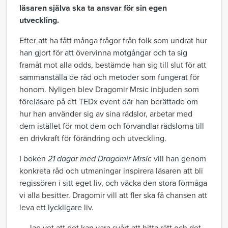
läsaren själva ska ta ansvar för sin egen
utveckling.
Efter att ha fått många frågor från folk som undrat hur
han gjort för att övervinna motgångar och ta sig
framåt mot alla odds, bestämde han sig till slut för att
sammanställa de råd och metoder som fungerat för
honom. Nyligen blev Dragomir Mrsic inbjuden som
föreläsare på ett TEDx event där han berättade om
hur han använder sig av sina rädslor, arbetar med
dem istället för mot dem och förvandlar rädslorna till
en drivkraft för förändring och utveckling.
I boken
21 dagar med Dragomir Mrsic
vill han genom
konkreta råd och utmaningar inspirera läsaren att bli
regissören i sitt eget liv, och väcka den stora förmåga
vi alla besitter. Dragomir vill att fler ska få chansen att
leva ett lyckligare liv.