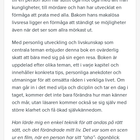
till en person som har suttit öga mot öga med allt från
kungligheter, till mördare och han har utvecklat en
förmåga att prata med alla. Bakom hans makalösa
livsresa ligger en förmåga att ständigt se möjligheter
även när det ser som allra mörkast ut.
Med personlig utveckling och livskunskap som
centrala teman erbjuder denna bok en ovärderlig
skatt att bära med sig på sin egen resa. Boken är
uppdelad efter olika teman, ett i varje kapitel och
innehåller konkreta tips, personliga anekdoter och
utmaningar för att omsätta råden i verkliga livet. Om
man går in i det med vilja och diciplin och tar en dag i
taget, kommer det inte bara förändra hur man känner
och mår, utan läsaren kommer också se sig själv med
större klarhet och få ökad självkännedom.
Han lärde mig en enkel teknik för att andas på rätt
sätt, och det förändrade mitt liv. Det var som en scen
ur en film, när en person har sitt “aha”- ögonblick.