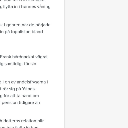
 flytta in i hennes våning
st i genren när de började
 in på topplistan bland
 Frank hårdnackat vägrat
g samtidigt för sin
d i en av andelsfrysarna i
 rör sig på Ystads
ig för att ta hand om
 pension tidigare än
 dotterns relation blir
en han flytta in hos