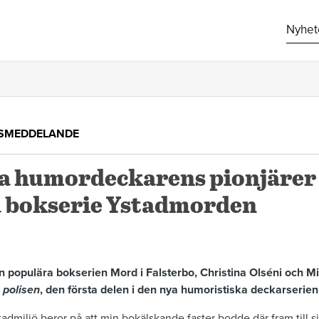
Nyhet
SMEDDELANDE
a humordeckarens pionjärer 
a bokserie Ystadmorden
 populära bokserien Mord i Falsterbo, Christina Olséni och M
 polisen
, den första delen i den nya humoristiska deckarserie
tadmiljö beror på att min bokälskande faster bodde där fram till s