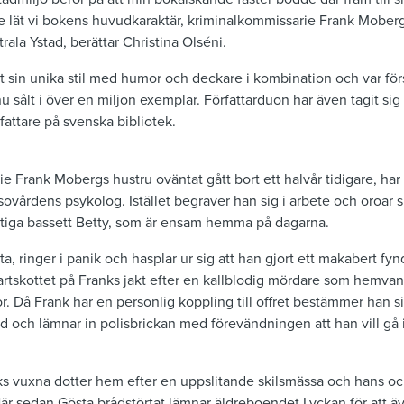
e lät vi bokens huvudkaraktär, kriminalkommissarie Frank Moberg,
rala Ystad, berättar Christina Olséni.
t sin unika stil med humor och deckare i kombination och var för
u sålt i över en miljon exemplar. Författarduon har även tagit sig
fattare på svenska bibliotek.
 Frank Mobergs hustru oväntat gått bort ett halvår tidigare, har
ovårdens psykolog. Istället begraver han sig i arbete och oroar si
ktiga bassett Betty, som är ensam hemma på dagarna.
a, ringer i panik och hasplar ur sig att han gjort ett makabert fyn
rtskottet på Franks jakt efter en kallblodig mördare som hemvant
r. Då Frank har en personlig koppling till offret bestämmer han s
 och lämnar in polisbrickan med förevändningen att han vill gå i
ks vuxna dotter hem efter en uppslitande skilsmässa och hans och
. När sedan Gösta brådstörtat lämnar äldreboendet Lyckan för att äv