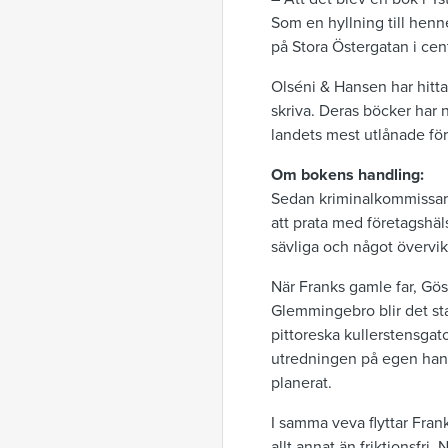
Som en hyllning till henn
på Stora Östergatan i cent
Olséni & Hansen har hitta
skriva. Deras böcker har n
landets mest utlånade för
Om bokens handling:
Sedan kriminalkommissarie
att prata med företagshäls
sävliga och något övervi
När Franks gamle far, Göst
Glemmingebro blir det sta
pittoreska kullerstensgato
utredningen på egen hand
planerat.
I samma veva flyttar Fran
allt annat än friktionsfri