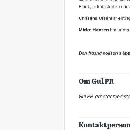
Frank, är katastrofen nära
Christina Olséni
är entre
Micke Hansen
har under 
Den frusna polisen
släpp
Om Gul PR
Gul PR  arbetar med stor
Kontaktperso