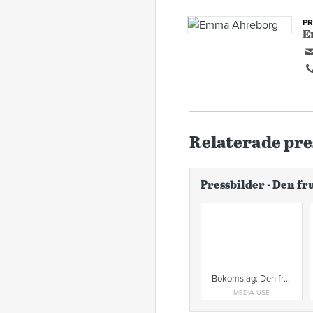
P
E
Relaterade pre
Pressbilder - Den fr
Bokomslag: Den frusan polisen
MEDIA USE