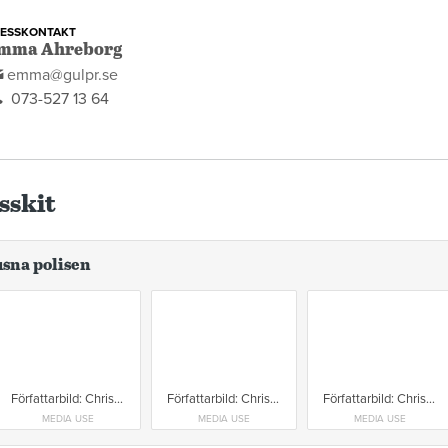
RESSKONTAKT
mma Ahreborg
emma@gulpr.se
073-527 13 64
sskit
usna polisen
Författarbild: Christina Olséni & Micke Hansen Foto: Emil Malmborg
Författarbild: Christina Olséni & Micke Hansen Foto: Emil Malmborg
Författarbild: Christina Olséni & Micke Hansen Foto: Emil Malmborg
MEDIA USE
MEDIA USE
MEDIA USE