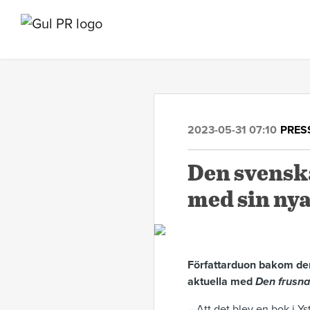
2023-05-31 07:10
PRES
Den svensk
med sin ny
Författarduon bakom den
aktuella med
Den frusna
– Att det blev en bok i Ys