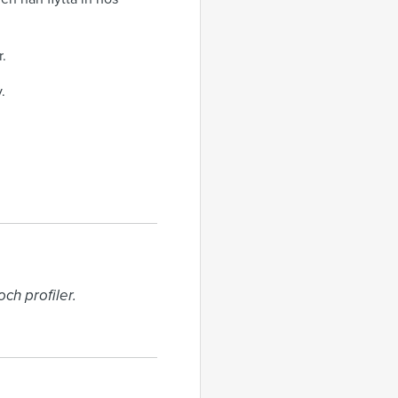
.
v.
h profiler. 
