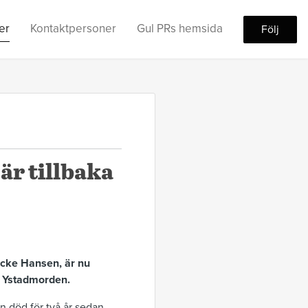
er
Kontaktpersoner
Gul PRs hemsida
Följ
är tillbaka
icke Hansen, är nu
n Ystadmorden.
in död för två år sedan.