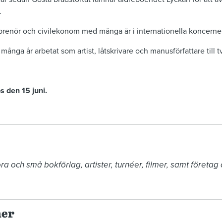
.
prenör och civilekonom med många år i internationella koncerner
många år arbetat som artist, låtskrivare och manusförfattare till t
s den 15 juni.
a och små bokförlag, artister, turnéer, filmer, samt företag oc
ner