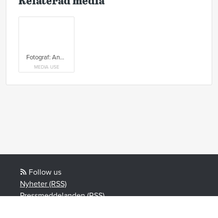
Relaterad media
Fotograf: Anna-Lena Ahlström
MEDIA USE
Follow us
Nyheter (RSS)
Pressmeddelanden (RSS)
Bloggposter (RSS)