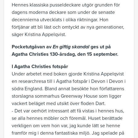
Hennes klassiska pusseldeckare utgör grunden för
dagens moderna deckare som under de senaste
decennierna utvecklats i olika riktningar. Hon
förtjänar att bli läst och omtyckt av nya generationer,
säger Kristina Appelqvist.
Pocketutgåvan av
En giftig skandal
ges ut på
Agatha Christies 130-årsdag, den 15 september.
I Agatha Christies fotspår
Under arbetet med boken gjorde Kristina Appelqvist
en researchresa till i Agatha fotspår i Devon i Devon i
södra England. Bland annat besökte hon författarens
storslagna sommarhus Greenway House som ligger
vackert beläget med utsikt över floden Dart.
- Det var oerhört intressant att få vistas i hennes hus,
se alla hennes möbler och föremål. Huset berättade
verkligen om vem hon var, jag kunde lätt se henne
framför mig i denna fantastiska miljö. Jag spelade på