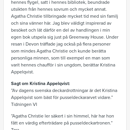
hennes flygel, satt i hennes bibliotek, beundrade
utsikten från hennes sovrum och mycket annat.
Agatha Christie tillbringade mycket tid med sin familj
och sina vänner här. Jag blev väldigt inspirerad av
besöket och lät därför en del av handlingen i min
egen bok utspela sig just på Greenway House. Under
resan i Devon träffade jag också på flera personer
som mindes Agatha Christie och kunde berätta
personliga minnen, som till exempel en man som
varit hennes chaufför i sin ungdom, berättar Kristina
Appelqvist.
Sagt om Kristina Appelqvist:
”Av dagens svenska deckardrottningar är det Kristina
Appelqvist som bäst för pusseldeckararvet vidare.”
Tidningen VI
”Agatha Christie ler säkert i sin himmel, här har hon
fått en värdig efterträdare på pusseldeckartronen.”