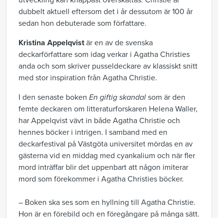
utveckling kan knappast överskattas. Christie är
dubbelt aktuell eftersom det i år dessutom är 100 år
sedan hon debuterade som författare.
Kristina Appelqvist
är en av de svenska
deckarförfattare som idag verkar i Agatha Christies
anda och som skriver pusseldeckare av klassiskt snitt
med stor inspiration från Agatha Christie.
I den senaste boken
En giftig skandal
som är den
femte deckaren om litteraturforskaren Helena Waller,
har Appelqvist vävt in både Agatha Christie och
hennes böcker i intrigen. I samband med en
deckarfestival på Västgöta universitet mördas en av
gästerna vid en middag med cyankalium och när fler
mord inträffar blir det uppenbart att någon imiterar
mord som förekommer i Agatha Christies böcker.
– Boken ska ses som en hyllning till Agatha Christie.
Hon är en förebild och en föregångare på många sätt.