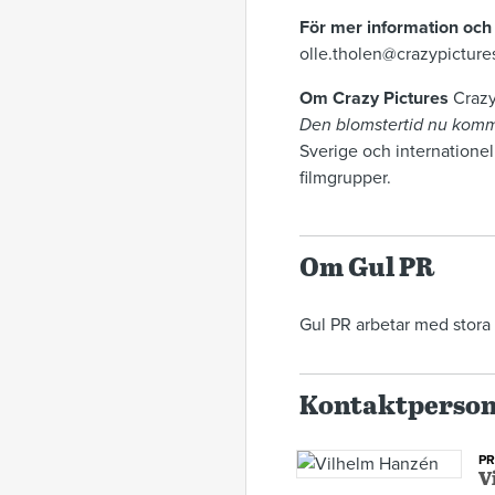
För mer information och 
olle.tholen@crazypicture
Om Crazy Pictures
Crazy
Den blomstertid nu kom
Sverige och internation
filmgrupper.
Om Gul PR
Gul PR arbetar med stora o
Kontaktperso
P
V