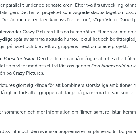
lmer parallellt under de senaste åren. Efter två års utveckling känn
plats igen. Det här är projektet som vägrade släppa taget om oss.
 Det är nog det enda vi kan avslöja just nu”, säger Victor Danell 
ervänder Crazy Pictures till sina humorrötter. Filmen är inte en d
tydliga spår av samma absurda humor, lekfullhet och berättarglä
gar på nätet och blev ett av gruppens mest omtalade projekt.
om
Poesi för fiskar
. Den här filmen är på många sätt ett sätt att åte
igt som vi tar med oss allt vi lärt oss genom
Den blomstertid nu
lén på Crazy Pictures.
ictures gjort sig kända för att kombinera storskaliga ambitioner m
 långfilm fortsätter gruppen att tänja på gränserna för vad som är
fter sommaren och mer information om filmen samt rollistan komme
rdisk Film och den svenska biopremiären är planerad till början 