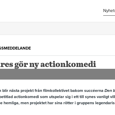
Nyhet
SSMEDDELANDE
ures gör ny actionkomedi
m blir nästa projekt från filmkollektivet bakom succéerna
Den b
etitlad actionkomedi som utspelar sig i ett till synes vanligt vi
ge hemliga, men projektet har sina rötter i gruppens legendari