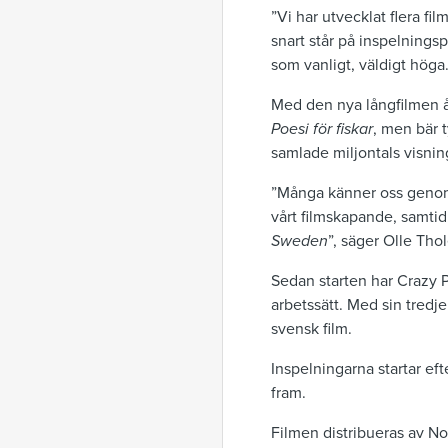
”Vi har utvecklat flera fi
snart står på inspelnings
som vanligt, väldigt höga.
Med den nya långfilmen åt
Poesi för fiskar
, men bär 
samlade miljontals visnin
”Många känner oss gen
vårt filmskapande, samtid
Sweden
”, säger Olle Tho
Sedan starten har Crazy P
arbetssätt. Med sin tredje
svensk film.
Inspelningarna startar e
fram.
Filmen distribueras av No