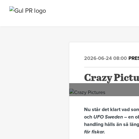
2026-06-24 08:00
PRE
Crazy Pict
Nu står det klart vad so
och
UFO Sweden
– en ob
handling hålls än så län
för fiskar.