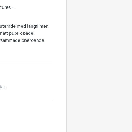
tures –
buterade med långfilmen
nått publik både i
märksammade oberoende
ler.