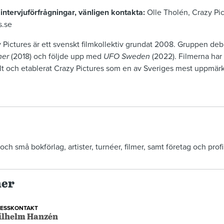
intervjuförfrågningar, vänligen kontakta:
Olle Tholén, Crazy Pic
s.se
 Pictures är ett svenskt filmkollektiv grundat 2008. Gruppen de
mer
(2018) och följde upp med
UFO Sweden
(2022). Filmerna har 
ellt och etablerat Crazy Pictures som en av Sveriges mest upp
ch små bokförlag, artister, turnéer, filmer, samt företag och profi
ner
RESSKONTAKT
ilhelm Hanzén