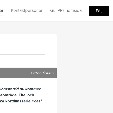
er
Kontaktpersoner
Gul PRs hemsida
Följ
Crazy Pictures
lomstertid nu kommer
llaområde. Titel och
ska kortfilmsserie
Poesi