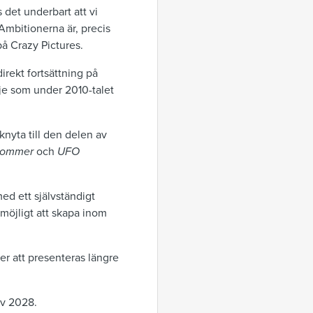
s det underbart att vi
 Ambitionerna är, precis
på Crazy Pictures.
irekt fortsättning på
dje som under 2010-talet
rknyta till den delen av
 kommer
och
UFO
ed ett självständigt
 möjligt att skapa inom
r att presenteras längre
av 2028.